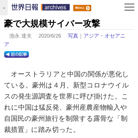
togg
＜
navi
豪で大規模サイバー攻撃
池永 達夫 2020/6/26
写真
｜
アジア・オセアニ
ア
オーストラリアと中国の関係が悪化し
ている。豪州は４月、新型コロナウイル
スの発生源調査を世界に呼び掛けた。こ
れに中国は猛反発、豪州産農産物輸入や
自国民の豪州旅行を制限する露骨な「制
裁措置」に踏み切った。