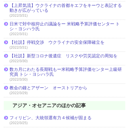
【上昇気流】ウクライナの首都キエフをキーウと表記する
動きが広がっている
(2022/3/31)
日米で対中核抑止の議論をー 米戦略予算評価センター ト
シ・ヨシハラ氏
(2022/3/31)
【社説】停戦交渉 ウクライナの安全保障確立を
(2022/3/31)
【社説】新型コロナ後遺症 リスクや労災認定の周知を
(2022/3/30)
数カ月にわたる長期戦もー米戦略予算評価センター上級研
究員 トシ・ヨシハラ氏
(2022/3/30)
教会の鐘とアザーン オーストリアから
(2022/3/29)
アジア・オセアニアのほかの記事
フィリピン、大統領選有力４候補が固まる
(2022/3/25)