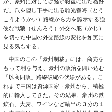
が、豪州に対しては経済報復に出た格好
だ。爪を隠し下手に出る韜光養晦（とう
こうようかい）路線から力を誇示する強
硬な戦狼（せんろう）外交へ舵（かじ）
を切った中国の外交路線の変化を如実に
見る気もする。
中国のこの「豪州制裁」には、商売を
もって利を与え、豪州の政治を囲い込む
「以商囲政」路線破綻の伏線がある。こ
れまで中国は資源国家・豪州から、積極
的に輸入してきた。その結果、豪州の鉄
鉱石、大麦、ワインなど輸出の３分の１