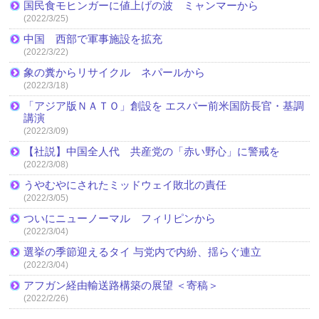
国民食モヒンガーに値上げの波 ミャンマーから
(2022/3/25)
中国 西部で軍事施設を拡充
(2022/3/22)
象の糞からリサイクル ネパールから
(2022/3/18)
「アジア版ＮＡＴＯ」創設を エスパー前米国防長官・基調
講演
(2022/3/09)
【社説】中国全人代 共産党の「赤い野心」に警戒を
(2022/3/08)
うやむやにされたミッドウェイ敗北の責任
(2022/3/05)
ついにニューノーマル フィリピンから
(2022/3/04)
選挙の季節迎えるタイ 与党内で内紛、揺らぐ連立
(2022/3/04)
アフガン経由輸送路構築の展望 ＜寄稿＞
(2022/2/26)