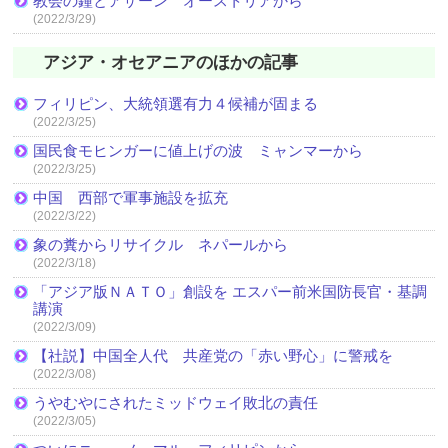
教会の鐘とアザーン オーストリアから
(2022/3/29)
アジア・オセアニアのほかの記事
フィリピン、大統領選有力４候補が固まる
(2022/3/25)
国民食モヒンガーに値上げの波 ミャンマーから
(2022/3/25)
中国 西部で軍事施設を拡充
(2022/3/22)
象の糞からリサイクル ネパールから
(2022/3/18)
「アジア版ＮＡＴＯ」創設を エスパー前米国防長官・基調
講演
(2022/3/09)
【社説】中国全人代 共産党の「赤い野心」に警戒を
(2022/3/08)
うやむやにされたミッドウェイ敗北の責任
(2022/3/05)