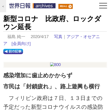
togg
＜
navi
新型コロナ 比政府、ロックダ
ウン延長
福島 純一 2020/4/17
写真
｜
アジア・オセアニ
ア
[会員向け]
感染増加に歯止めかからず
市民は「封鎖疲れ」、路上遊興も横行
フィリピン政府は７日、１３日までの
予定だった新型コロナウイルスの感染防