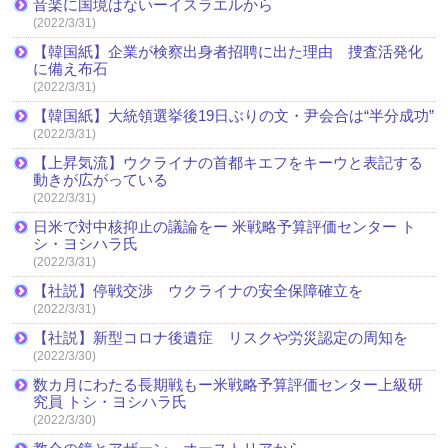
音楽に国境はないーイスラエルから
(2022/3/31)
【韓国紙】企業が検察出身者招聘に出た理由 捜査活発化
に備え布石
(2022/3/31)
【韓国紙】大統領選挙後19日ぶりの文・尹会合は“半分成功”
(2022/3/31)
【上昇気流】ウクライナの首都キエフをキーウと表記する
動きが広がっている
(2022/3/31)
日米で対中核抑止の議論をー 米戦略予算評価センター ト
シ・ヨシハラ氏
(2022/3/31)
【社説】停戦交渉 ウクライナの安全保障確立を
(2022/3/31)
【社説】新型コロナ後遺症 リスクや労災認定の周知を
(2022/3/30)
数カ月にわたる長期戦もー米戦略予算評価センター上級研
究員 トシ・ヨシハラ氏
(2022/3/30)