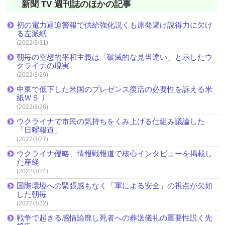
新聞 TV 週刊誌のほかの記事
初の電力逼迫警報で供給強化説くも原発避け説得力に欠け
る左派紙
(2022/3/31)
朝毎の空想的平和主義は「破滅的な見当違い」と示したウ
クライナの現実
(2022/3/29)
中東で低下した米国のプレゼンス復活の必要性を訴える米
紙ＷＳＪ
(2022/3/28)
ウクライナで市民の気持ちをくみ上げる仕組み議論した
「日曜報道」
(2022/3/27)
ウクライナ侵略、情報戦報道で核心インタビューを掲載し
た産経
(2022/3/24)
国際環境への緊張感もなく「軍による安全」の視点が欠如
した朝毎
(2022/3/22)
戦争で起きる感情論廃し死者への葬送儀礼の重要性説く先