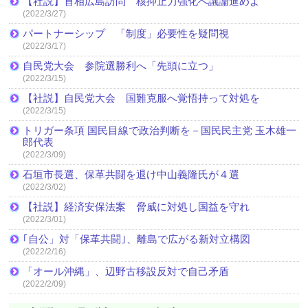
【社説】首相広島訪問 核抑止力強化へ議論進めよ
(2022/3/27)
パートナーシップ 「制度」必要性を疑問視
(2022/3/17)
自民党大会 参院選勝利へ「先頭に立つ」
(2022/3/15)
【社説】自民党大会 国難克服へ覚悟持って対処を
(2022/3/15)
トリガー条項 国民目線で政治判断を－国民民主党 玉木雄一
郎代表
(2022/3/09)
石垣市長選、保革共闘を退け中山義隆氏が４選
(2022/3/02)
【社説】経済安保法案 脅威に対処し国益を守れ
(2022/3/01)
｢自公」対「保革共闘｣、離島で広がる新対立構図
(2022/2/16)
「オール沖縄」、辺野古移設反対で自己矛盾
(2022/2/09)