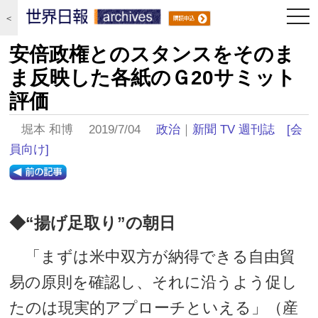
togg
＜
navi
安倍政権とのスタンスをそのま
ま反映した各紙のＧ20サミット
評価
堀本 和博 2019/7/04
政治
｜
新聞 TV 週刊誌
[会
員向け]
◆“揚げ足取り”の朝日
「まずは米中双方が納得できる自由貿
易の原則を確認し、それに沿うよう促し
たのは現実的アプローチといえる」（産