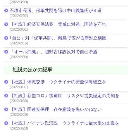
(2022/3/09)
石垣市長選、保革共闘を退け中山義隆氏が４選
(2022/3/02)
【社説】経済安保法案 脅威に対処し国益を守れ
(2022/3/01)
｢自公」対「保革共闘｣、離島で広がる新対立構図
(2022/2/16)
「オール沖縄」、辺野古移設反対で自己矛盾
(2022/2/09)
社説のほかの記事
【社説】停戦交渉 ウクライナの安全保障確立を
(2022/3/31)
【社説】新型コロナ後遺症 リスクや労災認定の周知を
(2022/3/30)
【社説】国連安保理 存在意義を失いかねない
(2022/3/29)
【社説】バイデン氏演説 ウクライナに最大限の支援を
(2022/3/28)