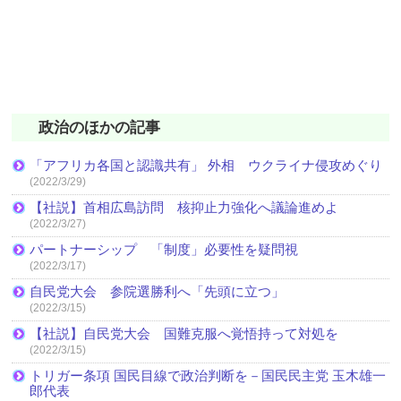
政治のほかの記事
「アフリカ各国と認識共有」 外相 ウクライナ侵攻めぐり
(2022/3/29)
【社説】首相広島訪問 核抑止力強化へ議論進めよ
(2022/3/27)
パートナーシップ 「制度」必要性を疑問視
(2022/3/17)
自民党大会 参院選勝利へ「先頭に立つ」
(2022/3/15)
【社説】自民党大会 国難克服へ覚悟持って対処を
(2022/3/15)
トリガー条項 国民目線で政治判断を－国民民主党 玉木雄一
郎代表