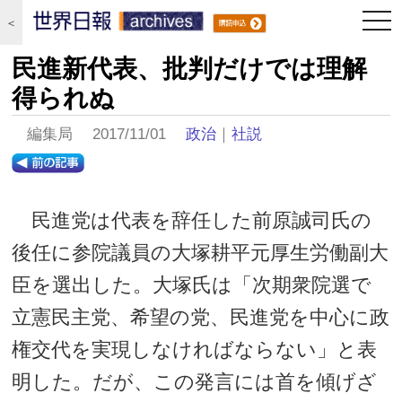
togg
＜
navi
民進新代表、批判だけでは理解
得られぬ
編集局 2017/11/01
政治
｜
社説
民進党は代表を辞任した前原誠司氏の
後任に参院議員の大塚耕平元厚生労働副大
臣を選出した。大塚氏は「次期衆院選で
立憲民主党、希望の党、民進党を中心に政
権交代を実現しなければならない」と表
明した。だが、この発言には首を傾げざ