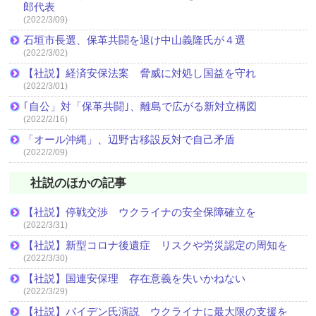
郎代表
(2022/3/09)
石垣市長選、保革共闘を退け中山義隆氏が４選
(2022/3/02)
【社説】経済安保法案 脅威に対処し国益を守れ
(2022/3/01)
｢自公」対「保革共闘｣、離島で広がる新対立構図
(2022/2/16)
「オール沖縄」、辺野古移設反対で自己矛盾
(2022/2/09)
社説のほかの記事
【社説】停戦交渉 ウクライナの安全保障確立を
(2022/3/31)
【社説】新型コロナ後遺症 リスクや労災認定の周知を
(2022/3/30)
【社説】国連安保理 存在意義を失いかねない
(2022/3/29)
【社説】バイデン氏演説 ウクライナに最大限の支援を