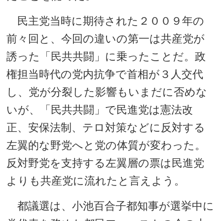
民主党当時に期待された２００９年の
前々回と、今回の違いの第一は共産党が
誘った「民共共闘」に乗ったことだ。政
権担当時代の党内抗争で首相が３人交代
し、党が分裂した影響もいまだに否めな
いが、「民共共闘」で民進党は憲法改
正、安保法制、テロ対策などに反対する
左翼的な野党へと党の体質が変わった。
反対野党を支持する左翼層の票は民進党
よりも共産党に流れたと言えよう。
都議選は、小池百合子都知事が選挙中に