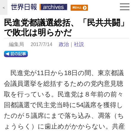
togg
＜
navi
民進党都議選総括、「民共共闘」
で敗北は明らかだ
編集局 2017/7/14
政治
｜
社説
民進党が11日から18日の間、東京都議
会議員選挙を総括するための党内意見聴
取を行っている。民進党は８年前の前々
回都議選で民主党当時に54議席を獲得し
たのが５議席にまで落ち込み、凋落（ち
ょうらく）に歯止めがかからない。共産