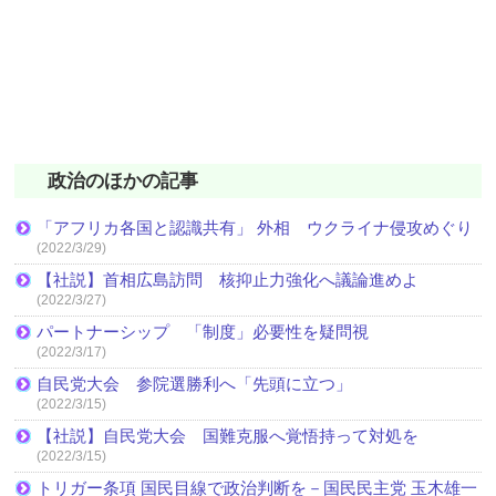
政治のほかの記事
「アフリカ各国と認識共有」 外相 ウクライナ侵攻めぐり
(2022/3/29)
【社説】首相広島訪問 核抑止力強化へ議論進めよ
(2022/3/27)
パートナーシップ 「制度」必要性を疑問視
(2022/3/17)
自民党大会 参院選勝利へ「先頭に立つ」
(2022/3/15)
【社説】自民党大会 国難克服へ覚悟持って対処を
(2022/3/15)
トリガー条項 国民目線で政治判断を－国民民主党 玉木雄一