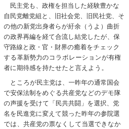
民主党も、政権を担当した経験豊かな
自民党離党組と、旧社会党、旧民社党、そ
の他の新党出身者らが紆余（うよ）曲折
の政界再編を経て合流し結党したが、保
守路線と政・官・財界の癒着をチェック
する革新勢力のコラボレーションが有権
者に期待感を持たせたと言えよう。
ところが民主党は、一昨年の通常国会
で安保法制をめぐる共産党などのデモ隊
の声援を受けて「民共共闘」を選択、党
名を民進党に変えて競った昨年の参院選
では、共産党の票なくして当選できなか