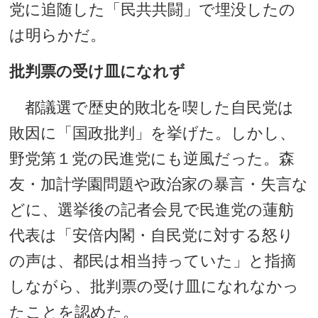
党に追随した「民共共闘」で埋没したの
は明らかだ。
批判票の受け皿になれず
都議選で歴史的敗北を喫した自民党は
敗因に「国政批判」を挙げた。しかし、
野党第１党の民進党にも逆風だった。森
友・加計学園問題や政治家の暴言・失言な
どに、選挙後の記者会見で民進党の蓮舫
代表は「安倍内閣・自民党に対する怒り
の声は、都民は相当持っていた」と指摘
しながら、批判票の受け皿になれなかっ
たことを認めた。