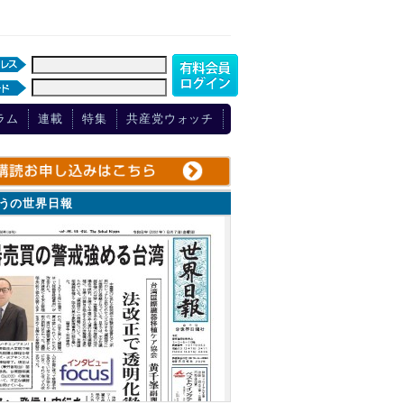
ラム
連載
特集
共産党ウォッチ
ょうの世界日報