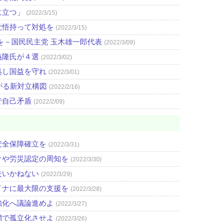
に立つ」
(2022/3/15)
覚悟持って対処を
(2022/3/15)
を－国民民主党 玉木雄一郎代表
(2022/3/09)
義隆氏が４選
(2022/3/02)
処し国益を守れ
(2022/3/01)
がる新対立構図
(2022/2/16)
で自己矛盾
(2022/2/09)
安全保障確立を
(2022/3/31)
クや労災認定の周知を
(2022/3/30)
失いかねない
(2022/3/29)
イナに最大限の支援を
(2022/3/28)
強化へ議論進めよ
(2022/3/27)
網で孤立化させよ
(2022/3/26)