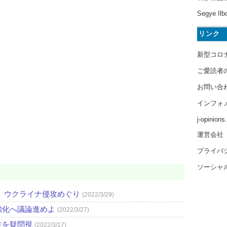
Segye Ilb
リンク
新型コロ
ご愛読者
お問い合
インフォ
j-opinion
運営会社
プライバ
ソーシャ
 ウクライナ侵攻めぐり
(2022/3/29)
強化へ議論進めよ
(2022/3/27)
性を疑問視
(2022/3/17)