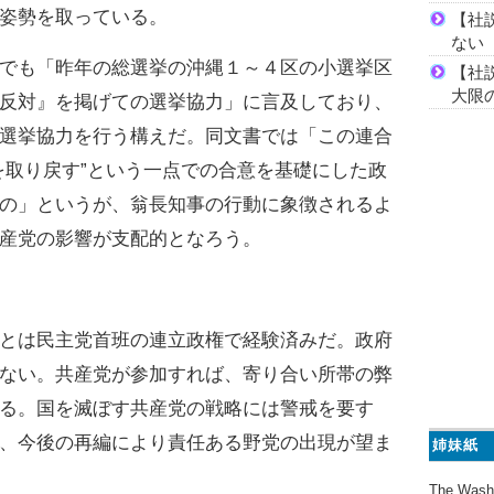
姿勢を取っている。
【社
ない
でも「昨年の総選挙の沖縄１～４区の小選挙区
【社
大限
反対』を掲げての選挙協力」に言及しており、
選挙協力を行う構えだ。同文書では「この連合
を取り戻す”という一点での合意を基礎にした政
の」というが、翁長知事の行動に象徴されるよ
産党の影響が支配的となろう。
とは民主党首班の連立政権で経験済みだ。政府
ない。共産党が参加すれば、寄り合い所帯の弊
る。国を滅ぼす共産党の戦略には警戒を要す
、今後の再編により責任ある野党の出現が望ま
姉妹紙
The Wash