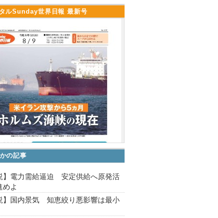
タルSunday世界日報 最新号
かの記事
説】電力需給逼迫 安定供給へ原発活
進めよ
説】国内景気 知恵絞り悪影響は最小