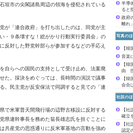
半導
石垣市の尖閣諸島周辺の領海を侵犯されている
ると
政府
離れ
党が「連合政府」を打ち出したのは、同党が主
写真のほ
い・９条壊すな！総がかり行動実行委員会」の
に反対した野党幹部らが参加するなどの手応え
【韓
音楽
【韓
を自らへの国民の支持として受け止め、法案廃
由 
せた。採決をめぐっては、長時間の演説で議事
【韓
会合は
る。民主党が反安保法で同調すると見ての「連
社説のほ
【社
県で米軍普天間飛行場の辺野古移設に反対する
確立
党県連幹事長を務めた翁長雄志氏を担ぐことに
【社
は共産党の思惑通りに反米軍基地の言動を強め
認定