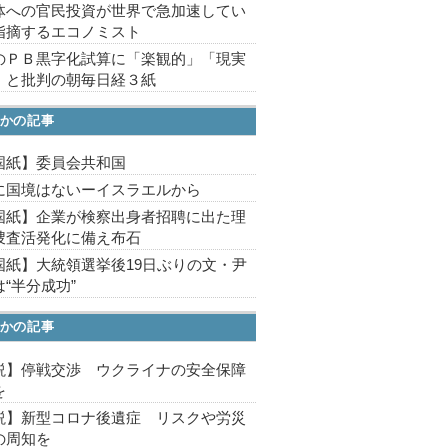
体への官民投資が世界で急加速してい
指摘するエコノミスト
のＰＢ黒字化試算に「楽観的」「現実
」と批判の朝毎日経３紙
かの記事
国紙】委員会共和国
に国境はないーイスラエルから
国紙】企業が検察出身者招聘に出た理
捜査活発化に備え布石
国紙】大統領選挙後19日ぶりの文・尹
“半分成功”
かの記事
説】停戦交渉 ウクライナの安全保障
を
説】新型コロナ後遺症 リスクや労災
の周知を