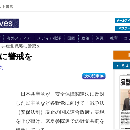
ット書店
プ
海外メディア
メディア批評
国際
政治
沖縄
教育
コ
す共産党戦略に警戒を
に警戒を
▼ き
党]
日本共産党が、安全保障関連法に反対
した民主党など各野党に向けて「戦争法
（安保法制）廃止の国民連合政府」実現
を呼び掛け、来夏参院選での野党共闘を