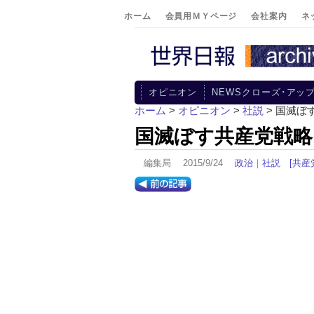
ホーム
会員用ＭＹページ
会社案内
ネ
オピニオン
NEWSクローズ･アッ
ホーム
>
オピニオン
>
社説
> 国滅ぼ
国滅ぼす共産党戦略
編集局 2015/9/24
政治
｜
社説
[共産