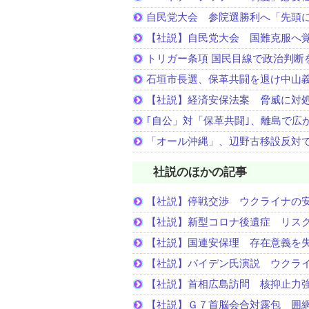
自民党大会 参院選勝利へ「先頭
【社説】自民党大会 国難克服へ
トリガー条項 国民目線で政治判断
石垣市長選、保革共闘を退け中山
【社説】経済安保法案 脅威に対
｢自公」対「保革共闘｣、離島で広
「オール沖縄」、辺野古移設反対
社説のほかの記事
【社説】停戦交渉 ウクライナの
【社説】新型コロナ後遺症 リス
【社説】国連安保理 存在意義を
【社説】バイデン氏演説 ウクラ
【社説】首相広島訪問 核抑止力
【社説】Ｇ７首脳会合対露包 囲