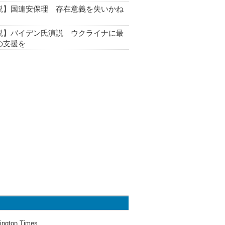
説】国連安保理 存在意義を失いかね
説】バイデン氏演説 ウクライナに最
の支援を
ington Times