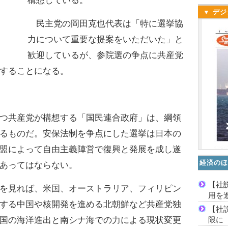
構想している。
▼ デジ
民主党の岡田克也代表は「特に選挙協
力について重要な提案をいただいた」と
歓迎しているが、参院選の争点に共産党
することになる。
つ共産党が構想する「国民連合政府」は、綱領
るものだ。安保法制を争点にした選挙は日本の
盟によって自由主義陣営で復興と発展を成し遂
経済のほ
あってはならない。
【社
を見れば、米国、オーストラリア、フィリピン
用を
する中国や核開発を進める北朝鮮など共産党独
【社
限に
国の海洋進出と南シナ海での力による現状変更