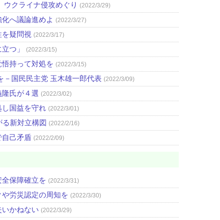
 ウクライナ侵攻めぐり
(2022/3/29)
強化へ議論進めよ
(2022/3/27)
性を疑問視
(2022/3/17)
に立つ」
(2022/3/15)
覚悟持って対処を
(2022/3/15)
を－国民民主党 玉木雄一郎代表
(2022/3/09)
義隆氏が４選
(2022/3/02)
処し国益を守れ
(2022/3/01)
がる新対立構図
(2022/2/16)
で自己矛盾
(2022/2/09)
安全保障確立を
(2022/3/31)
クや労災認定の周知を
(2022/3/30)
失いかねない
(2022/3/29)