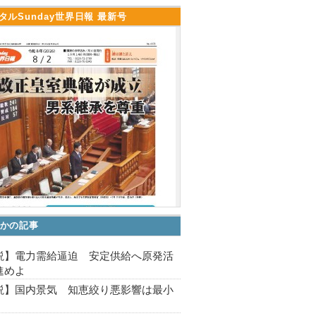
タルSunday世界日報 最新号
かの記事
説】電力需給逼迫 安定供給へ原発活
進めよ
説】国内景気 知恵絞り悪影響は最小