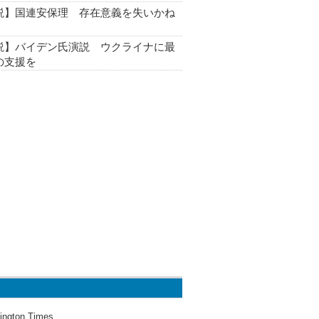
説】国連安保理 存在意義を失いかね
説】バイデン氏演説 ウクライナに最
の支援を
ington Times