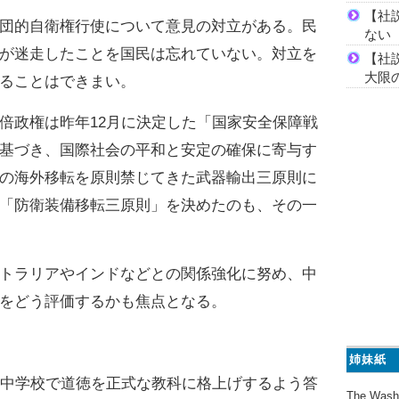
【社
団的自衛権行使について意見の対立がある。民
ない
が迷走したことを国民は忘れていない。対立を
【社
大限
ることはできまい。
政権は昨年12月に決定した「国家安全保障戦
基づき、国際社会の平和と安定の確保に寄与す
の海外移転を原則禁じてきた武器輸出三原則に
「防衛装備移転三原則」を決めたのも、その一
トラリアやインドなどとの関係強化に努め、中
をどう評価するかも焦点となる。
姉妹紙
中学校で道徳を正式な教科に格上げするよう答
The Wash