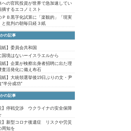
体への官民投資が世界で急加速してい
指摘するエコノミスト
のＰＢ黒字化試算に「楽観的」「現実
」と批判の朝毎日経３紙
かの記事
国紙】委員会共和国
に国境はないーイスラエルから
国紙】企業が検察出身者招聘に出た理
捜査活発化に備え布石
国紙】大統領選挙後19日ぶりの文・尹
“半分成功”
かの記事
説】停戦交渉 ウクライナの安全保障
を
説】新型コロナ後遺症 リスクや労災
の周知を