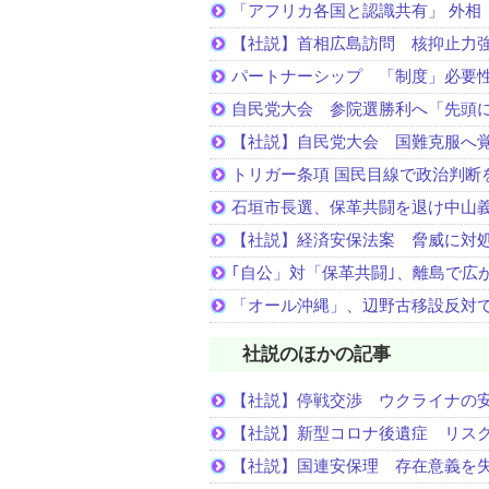
「アフリカ各国と認識共有」 外相
【社説】首相広島訪問 核抑止力
パートナーシップ 「制度」必要
自民党大会 参院選勝利へ「先頭
【社説】自民党大会 国難克服へ
トリガー条項 国民目線で政治判断
石垣市長選、保革共闘を退け中山
【社説】経済安保法案 脅威に対
｢自公」対「保革共闘｣、離島で広
「オール沖縄」、辺野古移設反対
社説のほかの記事
【社説】停戦交渉 ウクライナの
【社説】新型コロナ後遺症 リス
【社説】国連安保理 存在意義を