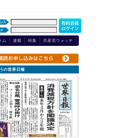
ラム
連載
特集
共産党ウォッチ
ょうの世界日報