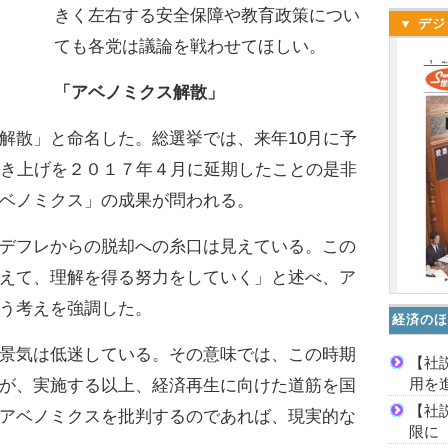
きく左右する安全保障や教育政策につい
▼ デジ
ても各党は議論を戦わせてほしい。
「アベノミクス解散」
散」と命名した。総選挙では、来年10月に予
引き上げを２０１７年４月に延期したことの是非
ベノミクス」の成果が問われる。
デフレからの脱却への糸口は見えている。この
えて、理解を得る努力をしていく」と述べ、ア
う考えを強調した。
経済のほ
景気は低迷している。その意味では、この時期
【社
用を
が、実施する以上、経済再生に向けた道筋を国
【社
アベノミクスを批判するのであれば、現実的な
限に