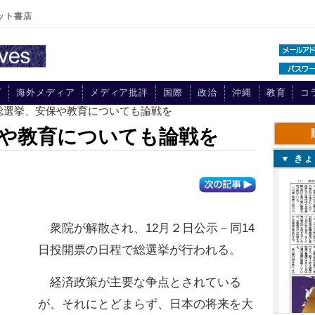
ット書店
プ
海外メディア
メディア批評
国際
政治
沖縄
教育
コ
・総選挙、安保や教育についても論戦を
や教育についても論戦を
▼ き
衆院が解散され、12月２日公示－同14
日投開票の日程で総選挙が行われる。
経済政策が主要な争点とされている
が、それにとどまらず、日本の将来を大