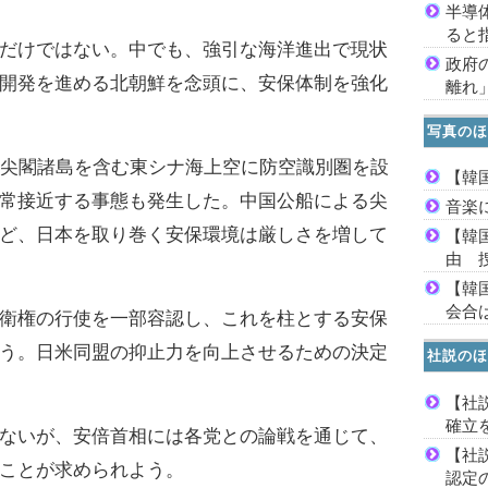
半導
ると
だけではない。中でも、強引な海洋進出で現状
政府
開発を進める北朝鮮を念頭に、安保体制を強化
離れ
写真のほ
尖閣諸島を含む東シナ海上空に防空識別圏を設
【韓
常接近する事態も発生した。中国公船による尖
音楽
ど、日本を取り巻く安保環境は厳しさを増して
【韓
由 
【韓
会合は
衛権の行使を一部容認し、これを柱とする安保
う。日米同盟の抑止力を向上させるための決定
社説のほ
【社
確立
ないが、安倍首相には各党との論戦を通じて、
【社
ことが求められよう。
認定