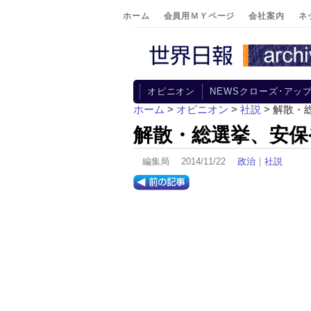
ホーム
会員用ＭＹページ
会社案内
ネ
オピニオン
NEWSクローズ･アッ
ホーム
>
オピニオン
>
社説
> 解散
解散・総選挙、安保
編集局 2014/11/22
政治
｜
社説