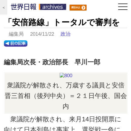
togg
＜
navi
「安倍路線」トータルで審判を
編集局 2014/11/22
政治
編集局次長・政治部長 早川一郎
衆議院が解散され、万歳する議員と安倍
晋三首相（後列中央）＝２１日午後、国会
内
衆議院が解散され、来月14日投開票に
向けて日本列島は事実上、選挙戦一色に