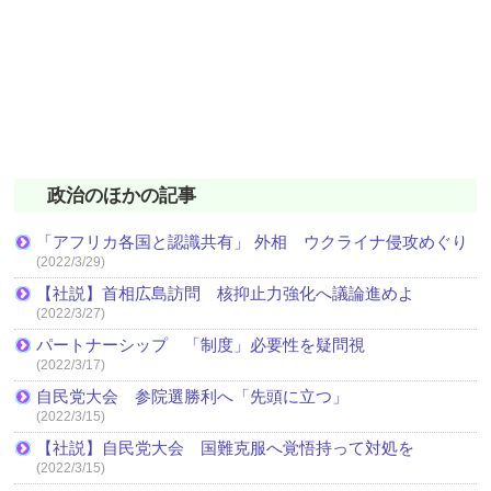
政治のほかの記事
「アフリカ各国と認識共有」 外相 ウクライナ侵攻めぐり
(2022/3/29)
【社説】首相広島訪問 核抑止力強化へ議論進めよ
(2022/3/27)
パートナーシップ 「制度」必要性を疑問視
(2022/3/17)
自民党大会 参院選勝利へ「先頭に立つ」
(2022/3/15)
【社説】自民党大会 国難克服へ覚悟持って対処を
(2022/3/15)