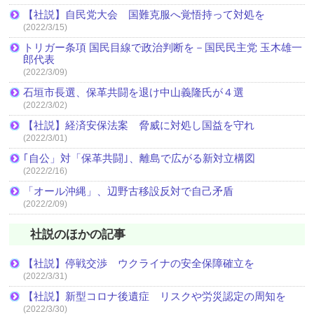
【社説】自民党大会 国難克服へ覚悟持って対処を
(2022/3/15)
トリガー条項 国民目線で政治判断を－国民民主党 玉木雄一
郎代表
(2022/3/09)
石垣市長選、保革共闘を退け中山義隆氏が４選
(2022/3/02)
【社説】経済安保法案 脅威に対処し国益を守れ
(2022/3/01)
｢自公」対「保革共闘｣、離島で広がる新対立構図
(2022/2/16)
「オール沖縄」、辺野古移設反対で自己矛盾
(2022/2/09)
社説のほかの記事
【社説】停戦交渉 ウクライナの安全保障確立を
(2022/3/31)
【社説】新型コロナ後遺症 リスクや労災認定の周知を
(2022/3/30)