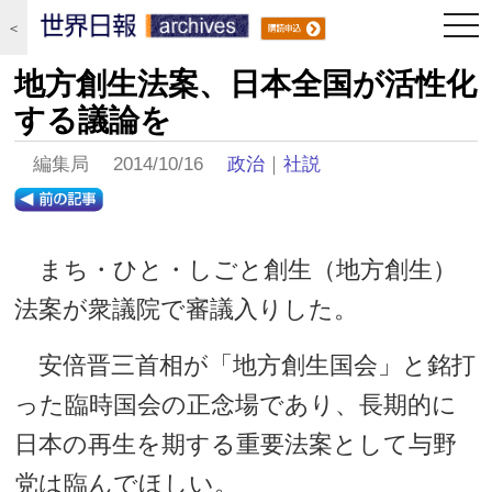
togg
＜
navi
地方創生法案、日本全国が活性化
する議論を
編集局 2014/10/16
政治
｜
社説
まち・ひと・しごと創生（地方創生）
法案が衆議院で審議入りした。
安倍晋三首相が「地方創生国会」と銘打
った臨時国会の正念場であり、長期的に
日本の再生を期する重要法案として与野
党は臨んでほしい。