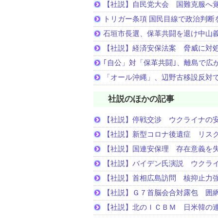
【社説】自民党大会 国難克服へ
トリガー条項 国民目線で政治判断
石垣市長選、保革共闘を退け中山
【社説】経済安保法案 脅威に対
｢自公」対「保革共闘｣、離島で広
「オール沖縄」、辺野古移設反対
社説のほかの記事
【社説】停戦交渉 ウクライナの
【社説】新型コロナ後遺症 リス
【社説】国連安保理 存在意義を
【社説】バイデン氏演説 ウクラ
【社説】首相広島訪問 核抑止力
【社説】Ｇ７首脳会合対露包 囲
【社説】北のＩＣＢＭ 日米韓の