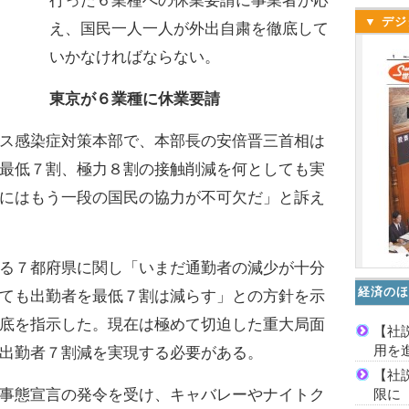
行った６業種への休業要請に事業者が応
▼ デジ
え、国民一人一人が外出自粛を徹底して
いかなければならない。
東京が６業種に休業要請
ス感染症対策本部で、本部長の安倍晋三首相は
最低７割、極力８割の接触削減を何としても実
にはもう一段の国民の協力が不可欠だ」と訴え
る７都府県に関し「いまだ通勤者の減少が十分
経済のほ
ても出勤者を最低７割は減らす」との方針を示
底を指示した。現在は極めて切迫した重大局面
【社
用を
出勤者７割減を実現する必要がある。
【社
限に
事態宣言の発令を受け、キャバレーやナイトク