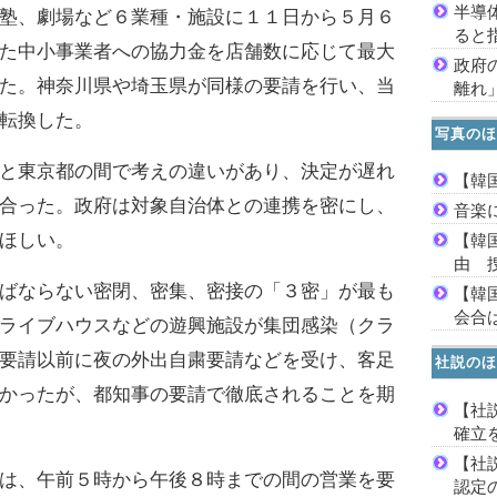
半導
塾、劇場など６業種・施設に１１日から５月６
ると
た中小事業者への協力金を店舗数に応じて最大
政府
た。神奈川県や埼玉県が同様の要請を行い、当
離れ
転換した。
写真のほ
と東京都の間で考えの違いがあり、決定が遅れ
【韓
合った。政府は対象自治体との連携を密にし、
音楽
ほしい。
【韓
由 
ばならない密閉、密集、密接の「３密」が最も
【韓
会合は
ライブハウスなどの遊興施設が集団感染（クラ
要請以前に夜の外出自粛要請などを受け、客足
社説のほ
かったが、都知事の要請で徹底されることを期
【社
確立
【社
は、午前５時から午後８時までの間の営業を要
認定