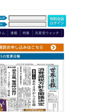
ラム
連載
特集
共産党ウォッチ
ょうの世界日報