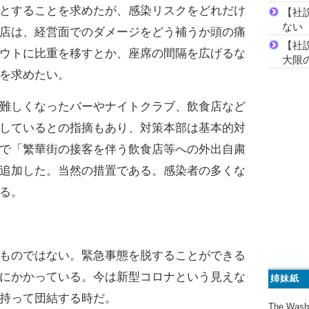
とすることを求めたが、感染リスクをどれだけ
【社
ない
店は、経営面でのダメージをどう補うか頭の痛
【社
ウトに比重を移すとか、座席の間隔を広げるな
大限
を求めたい。
難しくなったバーやナイトクラブ、飲食店など
しているとの指摘もあり、対策本部は基本的対
で「繁華街の接客を伴う飲食店等への外出自粛
追加した。当然の措置である。感染者の多くな
る。
ものではない。緊急事態を脱することができる
にかかっている。今は新型コロナという見えな
姉妹紙
持って団結する時だ。
The Wash