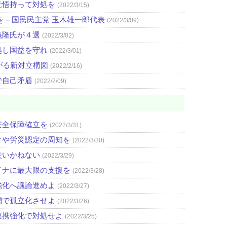
覚悟持って対処を
(2022/3/15)
を－国民民主党 玉木雄一郎代表
(2022/3/09)
義隆氏が４選
(2022/3/02)
処し国益を守れ
(2022/3/01)
がる新対立構図
(2022/2/16)
で自己矛盾
(2022/2/09)
安全保障確立を
(2022/3/31)
クや労災認定の周知を
(2022/3/30)
失いかねない
(2022/3/29)
イナに最大限の支援を
(2022/3/28)
強化へ議論進めよ
(2022/3/27)
網で孤立化させよ
(2022/3/26)
連携強化で対処せよ
(2022/3/25)