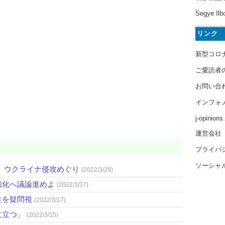
Segye Ilb
リンク
新型コロ
ご愛読者
お問い合
インフォ
j-opinion
運営会社
プライバ
ソーシャ
 ウクライナ侵攻めぐり
(2022/3/29)
強化へ議論進めよ
(2022/3/27)
性を疑問視
(2022/3/17)
に立つ」
(2022/3/15)