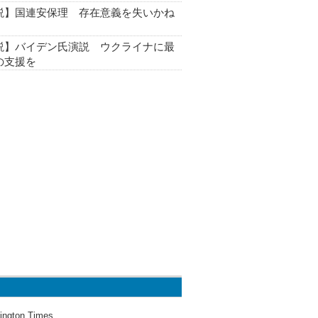
説】国連安保理 存在意義を失いかね
説】バイデン氏演説 ウクライナに最
の支援を
ington Times