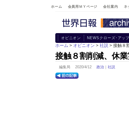
ホーム
会員用ＭＹページ
会社案内
ネ
オピニオン
NEWSクローズ･アッ
ホーム
>
オピニオン
>
社説
> 接触８
接触８割削減、休業
編集局 2020/4/12
政治
｜
社説