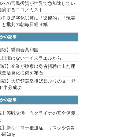
体への官民投資が世界で急加速してい
指摘するエコノミスト
のＰＢ黒字化試算に「楽観的」「現実
」と批判の朝毎日経３紙
かの記事
国紙】委員会共和国
に国境はないーイスラエルから
国紙】企業が検察出身者招聘に出た理
捜査活発化に備え布石
国紙】大統領選挙後19日ぶりの文・尹
“半分成功”
かの記事
説】停戦交渉 ウクライナの安全保障
を
説】新型コロナ後遺症 リスクや労災
の周知を