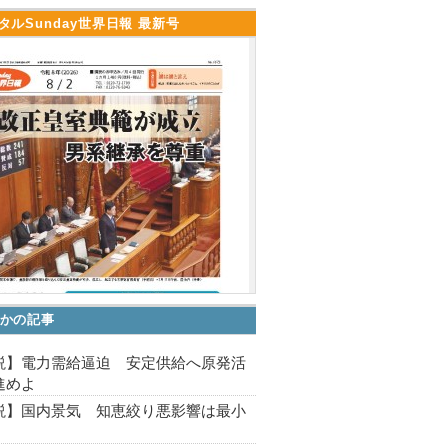
タルSunday世界日報 最新号
かの記事
説】電力需給逼迫 安定供給へ原発活
進めよ
説】国内景気 知恵絞り悪影響は最小