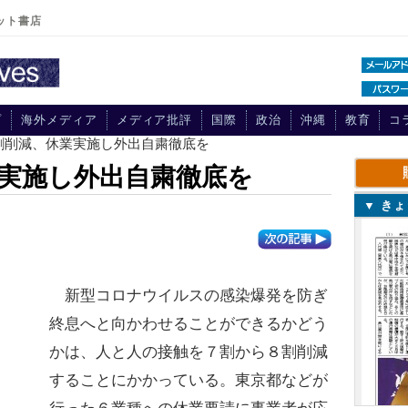
ット書店
プ
海外メディア
メディア批評
国際
政治
沖縄
教育
コ
割削減、休業実施し外出自粛徹底を
実施し外出自粛徹底を
▼ き
新型コロナウイルスの感染爆発を防ぎ
終息へと向かわせることができるかどう
かは、人と人の接触を７割から８割削減
することにかかっている。東京都などが