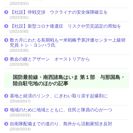
(2022/3/31)
【社説】停戦交渉 ウクライナの安全保障確立を
(2022/3/31)
【社説】新型コロナ後遺症 リスクや労災認定の周知を
(2022/3/30)
数カ月にわたる長期戦もー米戦略予算評価センター上級研
究員 トシ・ヨシハラ氏
(2022/3/30)
教会の鐘とアザーン オーストリアから
(2022/3/29)
国防最前線・南西諸島はいま 第１部 与那国島・
陸自駐屯地のほかの記事
基地と経済のリンク、にぎわい取り戻す起爆剤に
(2016/10/17)
地域のために地域とともに、住民と隊員の心が一つ
(2016/10/15)
自衛隊配備までの道のり、島外から活動家招き反対
(2016/10/14)