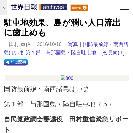
togg
＜
navi
駐屯地効果、島が潤い人口流出
に歯止めも
田村 重信 2016/10/16
写真
｜
国防最前線・南西諸
島はいま 第１部 与那国島・陸自駐屯地
[会員向け]
国防最前線・南西諸島はいま
第１部 与那国島・陸自駐屯地（５）
自民党政調会審議役 田村重信緊急リポー
ト