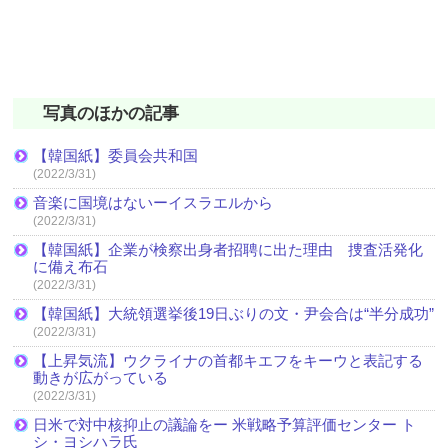
写真のほかの記事
【韓国紙】委員会共和国
(2022/3/31)
音楽に国境はないーイスラエルから
(2022/3/31)
【韓国紙】企業が検察出身者招聘に出た理由 捜査活発化
に備え布石
(2022/3/31)
【韓国紙】大統領選挙後19日ぶりの文・尹会合は“半分成功”
(2022/3/31)
【上昇気流】ウクライナの首都キエフをキーウと表記する
動きが広がっている
(2022/3/31)
日米で対中核抑止の議論をー 米戦略予算評価センター ト
シ・ヨシハラ氏