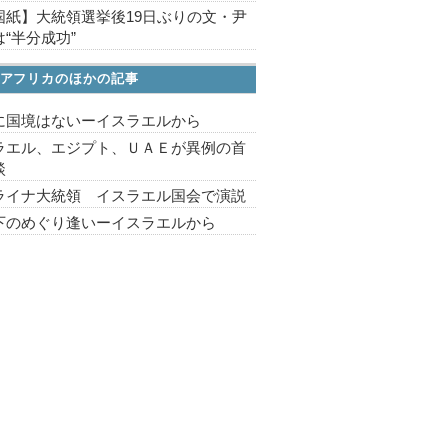
国紙】大統領選挙後19日ぶりの文・尹
“半分成功”
アフリカのほかの記事
に国境はないーイスラエルから
ラエル、エジプト、ＵＡＥが異例の首
談
ライナ大統領 イスラエル国会で演説
下のめぐり逢いーイスラエルから