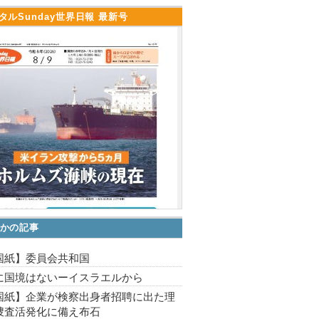
タルSunday世界日報 最新号
かの記事
国紙】委員会共和国
に国境はないーイスラエルから
国紙】企業が検察出身者招聘に出た理
捜査活発化に備え布石