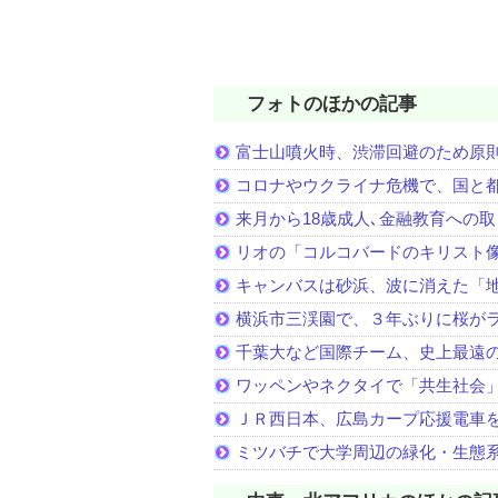
フォトのほかの記事
富士山噴火時、渋滞回避のため原
コロナやウクライナ危機で、国と
来月から18歳成人､金融教育への
リオの「コルコバードのキリスト
キャンバスは砂浜、波に消えた「
横浜市三渓園で、３年ぶりに桜が
千葉大など国際チーム、史上最遠
ワッペンやネクタイで「共生社会
ＪＲ西日本、広島カープ応援電車
ミツバチで大学周辺の緑化・生態