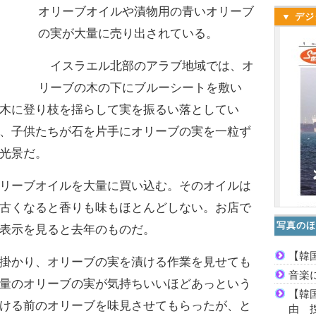
オリーブオイルや漬物用の青いオリーブ
▼ デジ
の実が大量に売り出されている。
イスラエル北部のアラブ地域では、オ
リーブの木の下にブルーシートを敷い
木に登り枝を揺らして実を振るい落としてい
、子供たちが石を片手にオリーブの実を一粒ず
光景だ。
リーブオイルを大量に買い込む。そのオイルは
古くなると香りも味もほとんどしない。お店で
写真のほ
表示を見ると去年のものだ。
【韓
掛かり、オリーブの実を漬ける作業を見せても
音楽
量のオリーブの実が気持ちいいほどあっという
【韓
ける前のオリーブを味見させてもらったが、と
由 