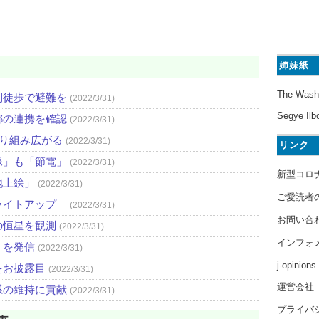
姉妹紙
The Wash
則徒歩で避難を
(2022/3/31)
Segye Ilb
都の連携を確認
(2022/3/31)
取り組み広がる
(2022/3/31)
リンク
像」も「節電」
(2022/3/31)
新型コロ
地上絵」
(2022/3/31)
ご愛読者
ライトアップ
(2022/3/31)
お問い合
の恒星を観測
(2022/3/31)
インフォ
」を発信
(2022/3/31)
j-opinion
をお披露目
(2022/3/31)
運営会社
系の維持に貢献
(2022/3/31)
プライバ