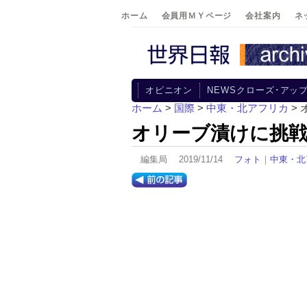
ホーム
会員用ＭＹページ
会社案内
ネ
オピニオン
NEWSクローズ･アッ
ホーム
>
国際
>
中東・北アフリカ
>
オリーブ漬けに挑
編集局 2019/11/14
フォト
｜
中東・北