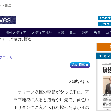
ット書店
プ
海外メディア
メディア批評
国際
政治
沖縄
教育
コ
 オリーブ漬けに挑戦
戦
▼ き
アフリカ
地球だより
オリーブ収穫の季節がやって来た。ア
ラブ地域に入ると道端や店先で、黄色い
ポリタンクに入れられた搾ったばかりの