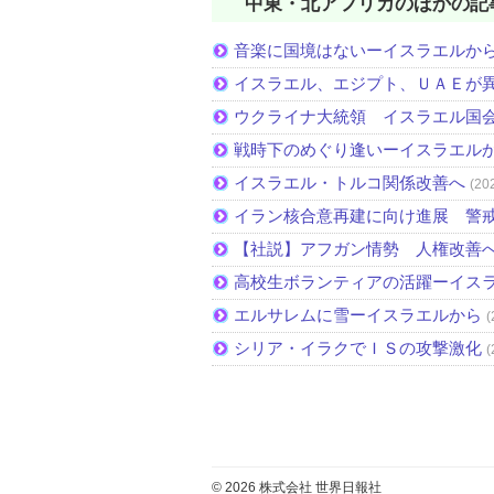
中東・北アフリカのほかの記
音楽に国境はないーイスラエルか
イスラエル、エジプト、ＵＡＥが
ウクライナ大統領 イスラエル国
戦時下のめぐり逢いーイスラエル
イスラエル・トルコ関係改善へ
(20
イラン核合意再建に向け進展 警
【社説】アフガン情勢 人権改善
高校生ボランティアの活躍ーイス
エルサレムに雪ーイスラエルから
(
シリア・イラクでＩＳの攻撃激化
(
© 2026 株式会社 世界日報社