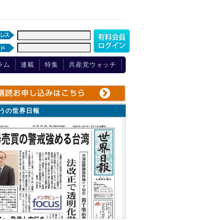
ラム
連載
特集
共産党ウォッチ
ょうの世界日報