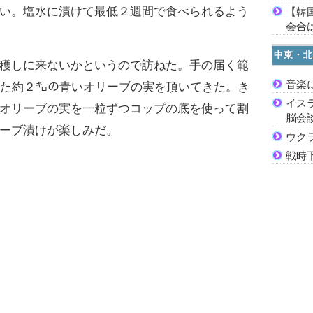
い。塩水に漬けて最低２週間で食べられるよう
【韓
会合は
中東・北
穫しに来ないかというので訪ねた。手の届く範
音楽
った約２㌔の青いオリーブの実を頂いてきた。き
イス
オリーブの実を一粒ずつコップの底を使って割
脳会
ーブ漬けが楽しみだ。
ウク
戦時