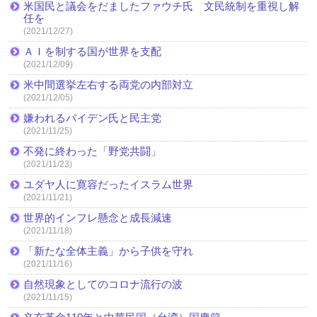
米国民と議会をだましたファウチ氏 文民統制を重視し解
任を
(2021/12/27)
ＡＩを制する国が世界を支配
(2021/12/09)
米中間選挙左右する両党の内部対立
(2021/12/05)
嫌われるバイデン氏と民主党
(2021/11/25)
不発に終わった「野党共闘」
(2021/11/23)
ユダヤ人に寛容だったイスラム世界
(2021/11/21)
世界的インフレ懸念と成長減速
(2021/11/18)
「新たな全体主義」から子供を守れ
(2021/11/16)
自然現象としてのコロナ流行の波
(2021/11/15)