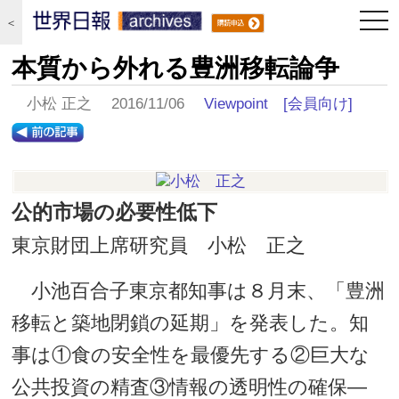
togg
＜
navi
本質から外れる豊洲移転論争
小松 正之 2016/11/06
Viewpoint
[会員向け]
公的市場の必要性低下
東京財団上席研究員 小松 正之
小池百合子東京都知事は８月末、「豊洲
移転と築地閉鎖の延期」を発表した。知
事は①食の安全性を最優先する②巨大な
公共投資の精査③情報の透明性の確保―