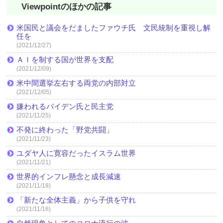
Viewpointのほかの記事
米国民と議会をだましたファウチ氏 文民統制を重視し解
任を
(2021/12/27)
ＡＩを制する国が世界を支配
(2021/12/09)
米中間選挙左右する両党の内部対立
(2021/12/05)
嫌われるバイデン氏と民主党
(2021/11/25)
不発に終わった「野党共闘」
(2021/11/23)
ユダヤ人に寛容だったイスラム世界
(2021/11/21)
世界的インフレ懸念と成長減速
(2021/11/18)
「新たな全体主義」から子供を守れ
(2021/11/16)