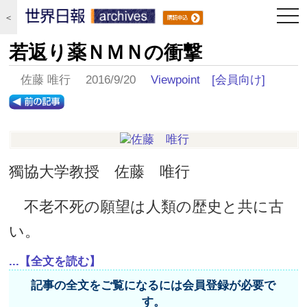
togg
＜
navi
若返り薬ＮＭＮの衝撃
佐藤 唯行 2016/9/20
Viewpoint
[会員向け]
獨協大学教授 佐藤 唯行
不老不死の願望は人類の歴史と共に古
い。
...【全文を読む】
記事の全文をご覧になるには会員登録が必要で
す。