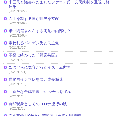
米国民と議会をだましたファウチ氏 文民統制を重視し解
任を
(2021/12/27)
ＡＩを制する国が世界を支配
(2021/12/09)
米中間選挙左右する両党の内部対立
(2021/12/05)
嫌われるバイデン氏と民主党
(2021/11/25)
不発に終わった「野党共闘」
(2021/11/23)
ユダヤ人に寛容だったイスラム世界
(2021/11/21)
世界的インフレ懸念と成長減速
(2021/11/18)
「新たな全体主義」から子供を守れ
(2021/11/16)
自然現象としてのコロナ流行の波
(2021/11/15)
辛亥革命110年と中華民国（台湾）国慶節