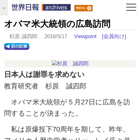
togg
＜
navi
オバマ米大統領の広島訪問
杉原 誠四郎 2016/5/17
Viewpoint
[会員向け]
日本人は謝罪を求めない
教育研究者 杉原 誠四郎
オバマ米大統領が５月27日に広島を訪
問することが決まった。
私は原爆投下70周年を期して、昨年、