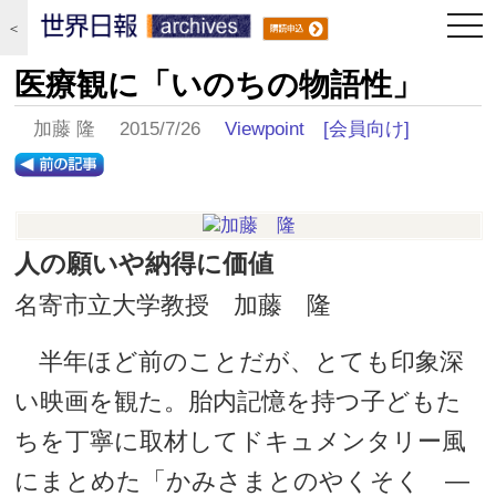
togg
＜
navi
医療観に「いのちの物語性」
加藤 隆 2015/7/26
Viewpoint
[会員向け]
人の願いや納得に価値
名寄市立大学教授 加藤 隆
半年ほど前のことだが、とても印象深
い映画を観た。胎内記憶を持つ子どもた
ちを丁寧に取材してドキュメンタリー風
にまとめた「かみさまとのやくそく ―