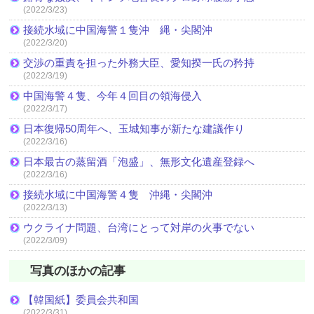
(2022/3/23)
接続水域に中国海警１隻沖 縄・尖閣沖
(2022/3/20)
交渉の重責を担った外務大臣、愛知揆一氏の矜持
(2022/3/19)
中国海警４隻、今年４回目の領海侵入
(2022/3/17)
日本復帰50周年へ、玉城知事が新たな建議作り
(2022/3/16)
日本最古の蒸留酒「泡盛」、無形文化遺産登録へ
(2022/3/16)
接続水域に中国海警４隻 沖縄・尖閣沖
(2022/3/13)
ウクライナ問題、台湾にとって対岸の火事でない
(2022/3/09)
写真のほかの記事
【韓国紙】委員会共和国
(2022/3/31)