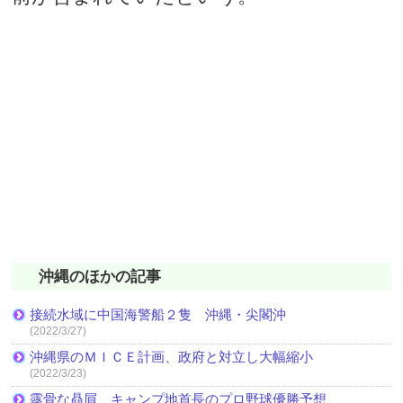
沖縄のほかの記事
接続水域に中国海警船２隻 沖縄・尖閣沖
(2022/3/27)
沖縄県のＭＩＣＥ計画、政府と対立し大幅縮小
(2022/3/23)
露骨な贔屓、キャンプ地首長のプロ野球優勝予想