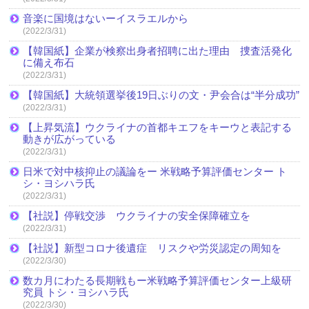
音楽に国境はないーイスラエルから
(2022/3/31)
【韓国紙】企業が検察出身者招聘に出た理由 捜査活発化
に備え布石
(2022/3/31)
【韓国紙】大統領選挙後19日ぶりの文・尹会合は“半分成功”
(2022/3/31)
【上昇気流】ウクライナの首都キエフをキーウと表記する
動きが広がっている
(2022/3/31)
日米で対中核抑止の議論をー 米戦略予算評価センター ト
シ・ヨシハラ氏
(2022/3/31)
【社説】停戦交渉 ウクライナの安全保障確立を
(2022/3/31)
【社説】新型コロナ後遺症 リスクや労災認定の周知を
(2022/3/30)
数カ月にわたる長期戦もー米戦略予算評価センター上級研
究員 トシ・ヨシハラ氏
(2022/3/30)