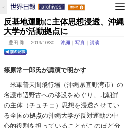
togg
＜
navi
反基地運動に主体思想浸透、沖縄
大学が活動拠点に
豊田 剛 2019/10/30
沖縄
｜
写真
｜
講演
篠原常一郎氏が講演で明かす
米軍普天間飛行場（沖縄県宜野湾市）の
名護市辺野古への移設をめぐり、北朝鮮
の主体（チュチェ）思想を浸透させてい
る全国の拠点の沖縄大学が反対運動の中
心的役割を担っていることがこのほど分