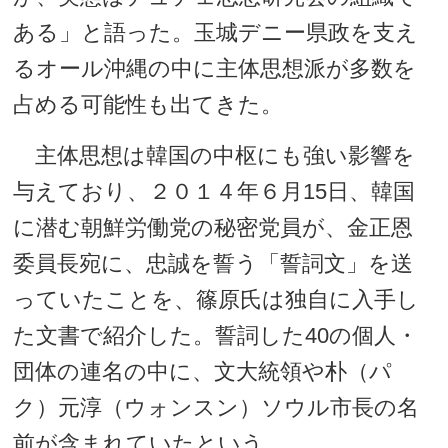
ある」と語った。玉城デニー県政を支え
るオール沖縄の中に主体思想派が多数を
占める可能性も出てきた。
主体思想は韓国の中枢にも強い影響を
与えており、２０１４年６月15日、韓国
に潜む朝鮮労働党の秘密党員が、金正恩
委員長宛に、忠誠を誓う「誓詞文」を送
っていたことを、篠原氏は独自に入手し
た文書で紹介した。誓詞した40の個人・
団体の連名の中に、文大統領や朴（パ
ク）元淳（ウォンスン）ソウル市長の名
前が含まれていたという。