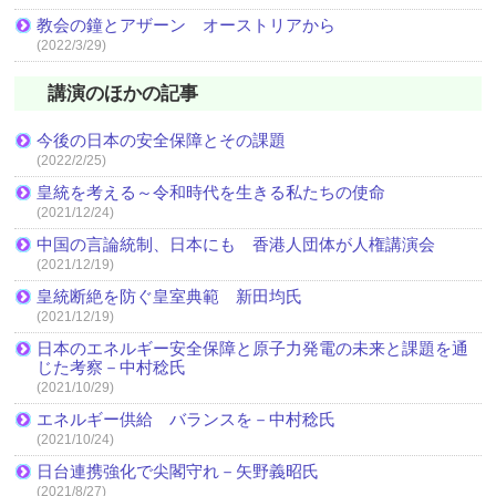
教会の鐘とアザーン オーストリアから
(2022/3/29)
講演のほかの記事
今後の日本の安全保障とその課題
(2022/2/25)
皇統を考える～令和時代を生きる私たちの使命
(2021/12/24)
中国の言論統制、日本にも 香港人団体が人権講演会
(2021/12/19)
皇統断絶を防ぐ皇室典範 新田均氏
(2021/12/19)
日本のエネルギー安全保障と原子力発電の未来と課題を通
じた考察－中村稔氏
(2021/10/29)
エネルギー供給 バランスを－中村稔氏
(2021/10/24)
日台連携強化で尖閣守れ－矢野義昭氏
(2021/8/27)