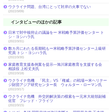
ウクライナ問題、台湾にとって対岸の火事でない
(2022/3/09)
インタビューのほかの記事
日米で対中核抑止の議論をー 米戦略予算評価センター ト
シ・ヨシハラ氏
(2022/3/31)
数カ月にわたる長期戦もー米戦略予算評価センター上級研
究員 トシ・ヨシハラ氏
(2022/3/30)
家庭教育支援条例案を提示―旭川家庭教育を支援する会
相談役 上松丈夫氏
(2022/3/18)
ウクライナ危機 「民主」VS「権威」の戦場ー米ヘリテー
ジ財団アジア研究センター長 ウォルター・ローマン氏
(2022/3/17)
ウクライナ危機 外交的解決策の模索をー元米大統領副補
佐官 フレッド・フライツ
(2022/3/15)