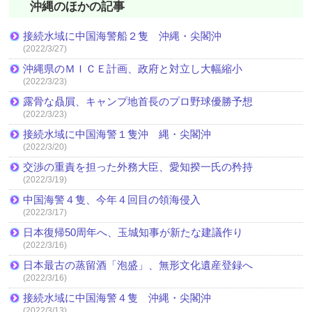
沖縄のほかの記事
接続水域に中国海警船２隻 沖縄・尖閣沖
(2022/3/27)
沖縄県のＭＩＣＥ計画、政府と対立し大幅縮小
(2022/3/23)
露骨な贔屓、キャンプ地首長のプロ野球優勝予想
(2022/3/23)
接続水域に中国海警１隻沖 縄・尖閣沖
(2022/3/20)
交渉の重責を担った外務大臣、愛知揆一氏の矜持
(2022/3/19)
中国海警４隻、今年４回目の領海侵入
(2022/3/17)
日本復帰50周年へ、玉城知事が新たな建議作り
(2022/3/16)
日本最古の蒸留酒「泡盛」、無形文化遺産登録へ
(2022/3/16)
接続水域に中国海警４隻 沖縄・尖閣沖
(2022/3/13)