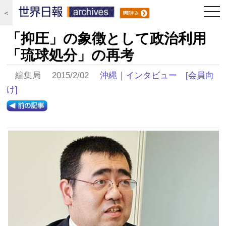
togg
＜
navi
「抑圧」の象徴として政治利用
「琉球処分」の再考
編集局 2015/2/02
沖縄
｜
インタビュー
[会員向
け]