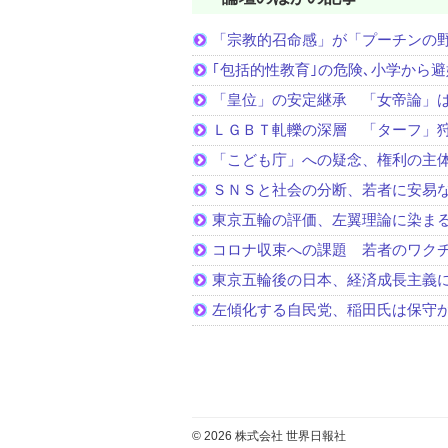
「宗教的召命感」が「プーチンの
｢包括的性教育｣の危険､小学から
「皇位」の安定継承 「女帝論」
ＬＧＢＴ軋轢の深層 「ターフ」
「こども庁」への疑念、権利の主
ＳＮＳと社会の分断、若者に安易
東京五輪の評価、左翼理論に染ま
コロナ収束への課題 若者のワク
東京五輪後の日本、経済成長主義
左傾化する自民党、稲田氏は保守
© 2026 株式会社 世界日報社