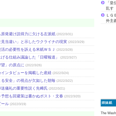
「皇
乱す
ＬＧ
外主
も原発避け説得力に欠ける左派紙
(2022/3/31)
な見当違い」と示したウクライナの現実
(2022/3/29)
復活の必要性を訴える米紙ＷＳＪ
(2022/3/28)
上げる仕組み議論した「日曜報道」
(2022/3/27)
野望」の原点に
(2022/3/26)
心インタビューを掲載した産経
(2022/3/24)
よる安全」の視点が欠如した朝毎
(2022/3/22)
葬送儀礼の重要性説く先﨑氏
(2022/3/21)
を予想も回避策は書かぬポスト・文春
(2022/3/20)
姉妹紙
ピール
(2022/3/19)
The Wash