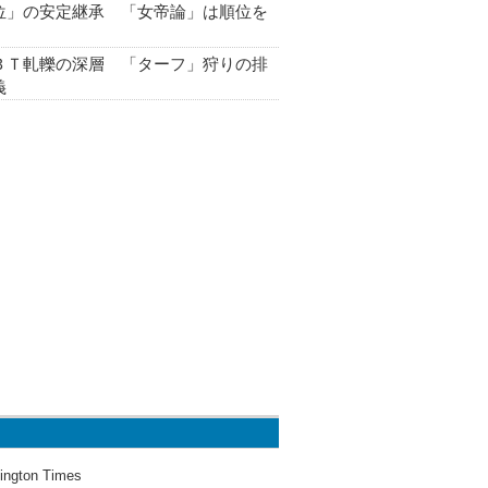
位」の安定継承 「女帝論」は順位を
ＢＴ軋轢の深層 「ターフ」狩りの排
義
ington Times