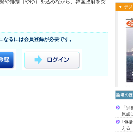
発や揶揄（やゆ）を込めながら、韓国政府を突
▼ デジ
になるには会員登録が必要です。
論壇のほ
「宗
原点
｢包
える