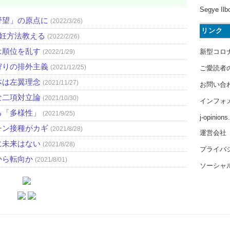
Segye Ilb
野望」の原点に
(2022/3/26)
リンク
避妊方法教える
(2022/2/26)
は順位を乱す
新型コロ
(2022/1/29)
狩りの排外主義
(2021/12/25)
ご愛読者
体は左翼理念
(2021/11/27)
お問い合
な二項対立論
(2021/10/30)
インフォ
る「多様性」
(2021/9/25)
j-opinion
チン接種がカギ
(2021/8/28)
運営会社
に未来はない
(2021/8/28)
プライバ
から転向か
(2021/8/01)
ソーシャ