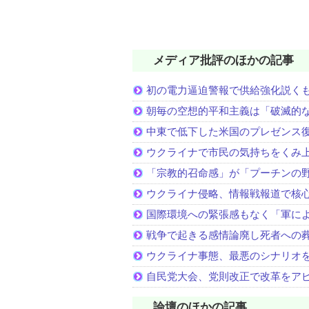
メディア批評のほかの記事
初の電力逼迫警報で供給強化説く
朝毎の空想的平和主義は「破滅的
中東で低下した米国のプレゼンス
ウクライナで市民の気持ちをくみ
「宗教的召命感」が「プーチンの
ウクライナ侵略、情報戦報道で核
国際環境への緊張感もなく「軍に
戦争で起きる感情論廃し死者への
ウクライナ事態、最悪のシナリオ
自民党大会、党則改正で改革をア
論壇のほかの記事