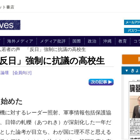
ット書店
プ
海外メディア
メディア批評
国際
政治
沖縄
教育
コ
国人若者の声 「反日」強制に抗議の高校生
反日」強制に抗議の高校生
▼ き
｜
論壇
[会員向け]
き始めた
機に対するレーダー照射、軍事情報包括保護協
、日韓の軋轢（あつれき）が深刻化した一年だ
とした論考が目立ち、わが国に理不尽と思える