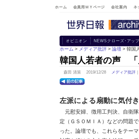
ホーム
会員用ＭＹページ
会社案内
ネ
オピニオン
NEWSクローズ･アッ
ホーム
>
メディア批評
>
論壇
> 韓
韓国人若者の声 「
森田 清策 2019/12/28
メディア批評
左派による扇動に気付
元慰安婦、徴用工判決、自衛隊
定（ＧＳＯＭＩＡ）などの問題で
った。論壇でも、これらをテーマ