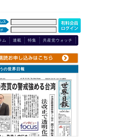
ラム
連載
特集
共産党ウォッチ
ょうの世界日報