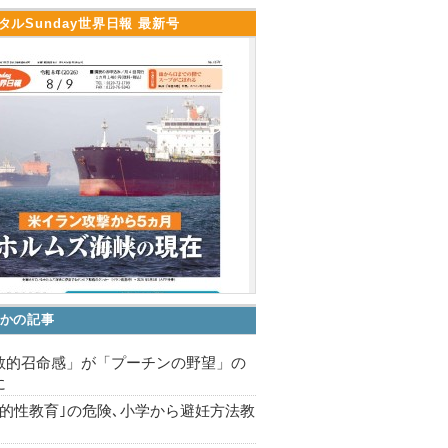
タルSunday世界日報 最新号
かの記事
教的召命感」が「プーチンの野望」の
に
括的性教育｣の危険､小学から避妊方法教