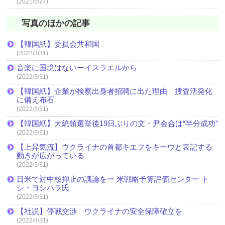
(2021/5/27)
写真のほかの記事
【韓国紙】委員会共和国
(2022/3/31)
音楽に国境はないーイスラエルから
(2022/3/31)
【韓国紙】企業が検察出身者招聘に出た理由 捜査活発化
に備え布石
(2022/3/31)
【韓国紙】大統領選挙後19日ぶりの文・尹会合は“半分成功”
(2022/3/31)
【上昇気流】ウクライナの首都キエフをキーウと表記する
動きが広がっている
(2022/3/31)
日米で対中核抑止の議論をー 米戦略予算評価センター ト
シ・ヨシハラ氏
(2022/3/31)
【社説】停戦交渉 ウクライナの安全保障確立を
(2022/3/31)