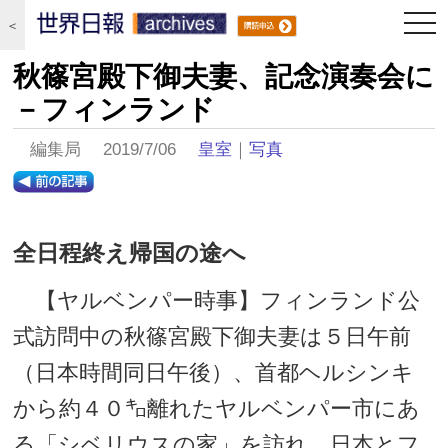
togg
＜
navi
秋篠宮殿下御夫妻、記念演奏会に
－フィンランド
編集局 2019/7/06
皇室
｜
写真
全日程終え帰国の途へ
【ヤルベンパー時事】フィンランド公
式訪問中の秋篠宮殿下御夫妻は５日午前
（日本時間同日午後）、首都ヘルシンキ
から約４０㌔離れたヤルベンパー市にあ
る「シベリウスの家」を訪れ、日本とフ