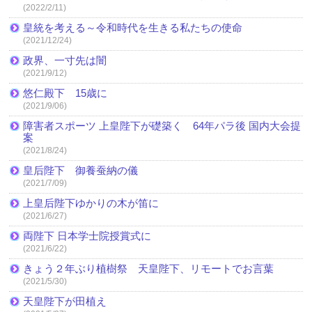
(2022/2/11)
皇統を考える～令和時代を生きる私たちの使命
(2021/12/24)
政界、一寸先は闇
(2021/9/12)
悠仁殿下 15歳に
(2021/9/06)
障害者スポーツ 上皇陛下が礎築く 64年パラ後 国内大会提
案
(2021/8/24)
皇后陛下 御養蚕納の儀
(2021/7/09)
上皇后陛下ゆかりの木が笛に
(2021/6/27)
両陛下 日本学士院授賞式に
(2021/6/22)
きょう２年ぶり植樹祭 天皇陛下、リモートでお言葉
(2021/5/30)
天皇陛下が田植え