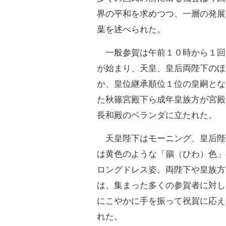
界の平和を求めつつ、一層の発展
葉を述べられた。
一般参賀は午前１０時から１回
が始まり、天皇、皇后両陛下のほ
か、皇位継承順位１位の皇嗣とな
た秋篠宮殿下ら成年皇族方が宮殿
長和殿のベランダに立たれた。
天皇陛下はモーニング、皇后陛
は黄色のような「鶸（ひわ）色」
ロングドレス姿。両陛下や皇族方
は、集まった多くの参賀者に対し
にこやかに手を振って祝賀に応え
れた。