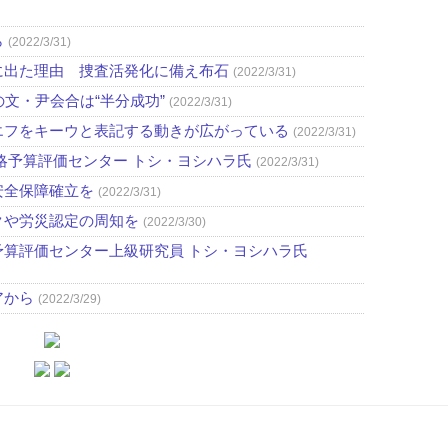
ら
(2022/3/31)
に出た理由 捜査活発化に備え布石
(2022/3/31)
文・尹会合は“半分成功”
(2022/3/31)
エフをキーウと表記する動きが広がっている
(2022/3/31)
略予算評価センター トシ・ヨシハラ氏
(2022/3/31)
安全保障確立を
(2022/3/31)
クや労災認定の周知を
(2022/3/30)
算評価センター上級研究員 トシ・ヨシハラ氏
アから
(2022/3/29)