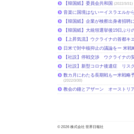
【韓国紙】委員会共和国
(2022/3/31)
音楽に国境はないーイスラエルか
【韓国紙】企業が検察出身者招聘
【韓国紙】大統領選挙後19日ぶりの
【上昇気流】ウクライナの首都キ
日米で対中核抑止の議論をー 米戦
【社説】停戦交渉 ウクライナの
【社説】新型コロナ後遺症 リス
数カ月にわたる長期戦もー米戦略予
(2022/3/30)
教会の鐘とアザーン オーストリ
© 2026 株式会社 世界日報社