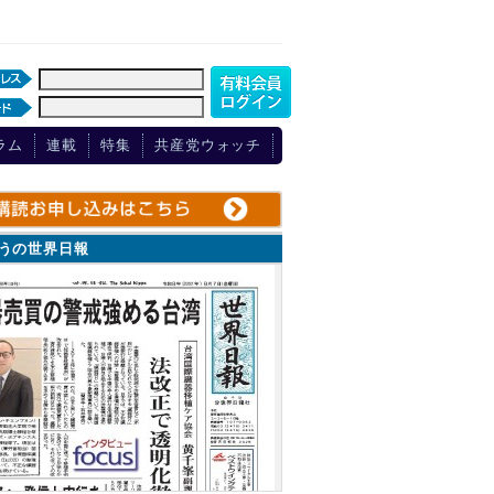
ラム
連載
特集
共産党ウォッチ
ょうの世界日報