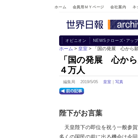
ホーム
会員用ＭＹページ
会社案内
ネ
オピニオン
NEWSクローズ･アッ
ホーム
>
皇室
> 「国の発展 心から
「国の発展 心から
４万人
編集局 2019/5/05
皇室
｜
写真
陛下がお言葉
天皇陛下の即位を祝う一般参賀
多くの国民の前に出る機会は今回