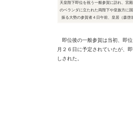
天皇陛下即位を祝う一般参賀に訪れ、宮殿
のベランダに立たれた両陛下や皇族方に国
振る大勢の参賀者４日午前、皇居（森啓
即位後の一般参賀は当初、即位
月２６日に予定されていたが、即
しされた。