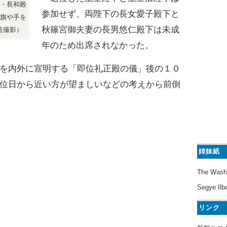
・長和殿
参加せず、両陛下の長女愛子殿下と
旗や手を
秋篠宮御夫妻の長男悠仁殿下は未成
造撮影）
年のため出席されなかった。
を内外に宣明する「即位礼正殿の儀」後の１０
位日から近い方が望ましいなどの考えから前倒
姉妹紙
The Wash
Segye Ilb
リンク