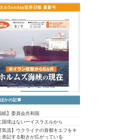
タルSunday世界日報 最新号
ほかの記事
国紙】委員会共和国
に国境はないーイスラエルから
昇気流】ウクライナの首都キエフをキ
と表記する動きが広がっている