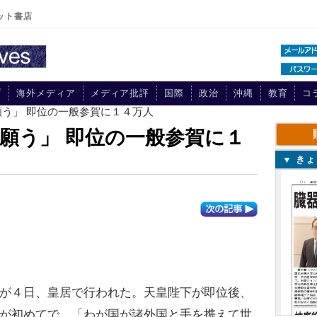
ット書店
プ
海外メディア
メディア批評
国際
政治
沖縄
教育
コ
願う」 即位の一般参賀に１４万人
願う」 即位の一般参賀に１
▼ き
が４日、皇居で行われた。天皇陛下が即位後、
が初めてで、「わが国が諸外国と手を携えて世