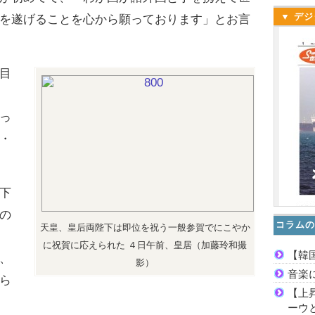
▼ デジ
を遂げることを心から願っております」とお言
目
っ
・
下
の
コラムの
天皇、皇后両陛下は即位を祝う一般参賀でにこやか
に祝賀に応えられた ４日午前、皇居（加藤玲和撮
【韓
、
影）
音楽
ら
【上
ーウ