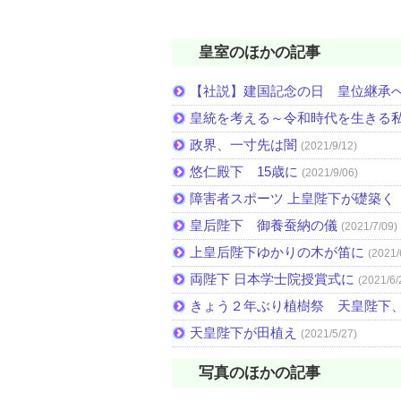
皇室のほかの記事
【社説】建国記念の日 皇位継承
皇統を考える～令和時代を生きる
政界、一寸先は闇
(2021/9/12)
悠仁殿下 15歳に
(2021/9/06)
障害者スポーツ 上皇陛下が礎築く 
皇后陛下 御養蚕納の儀
(2021/7/09)
上皇后陛下ゆかりの木が笛に
(2021/
両陛下 日本学士院授賞式に
(2021/6/
きょう２年ぶり植樹祭 天皇陛下
天皇陛下が田植え
(2021/5/27)
写真のほかの記事