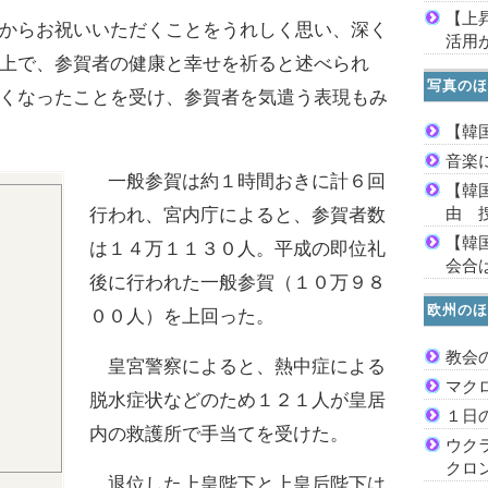
【上
からお祝いいただくことをうれしく思い、深く
活用
上で、参賀者の健康と幸せを祈ると述べられ
写真のほ
くなったことを受け、参賀者を気遣う表現もみ
【韓
音楽
一般参賀は約１時間おきに計６回
【韓
由 
行われ、宮内庁によると、参賀者数
【韓
は１４万１１３０人。平成の即位礼
会合は
後に行われた一般参賀（１０万９８
欧州のほ
００人）を上回った。
教会
皇宮警察によると、熱中症による
マク
脱水症状などのため１２１人が皇居
１日
内の救護所で手当てを受けた。
ウク
クロ
退位した上皇陛下と上皇后陛下は