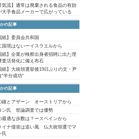
昇気流】通常は廃棄される食品の有効
が大手食品メーカーで広がっている
かの記事
国紙】委員会共和国
に国境はないーイスラエルから
国紙】企業が検察出身者招聘に出た理
捜査活発化に備え布石
国紙】大統領選挙後19日ぶりの文・尹
“半分成功”
かの記事
の鐘とアザーン オーストリアから
ロン氏 世論調査では優勢
の最適な歩数は？ースペインから
ライナ侵攻は追い風 仏大統領選でマ
ン氏