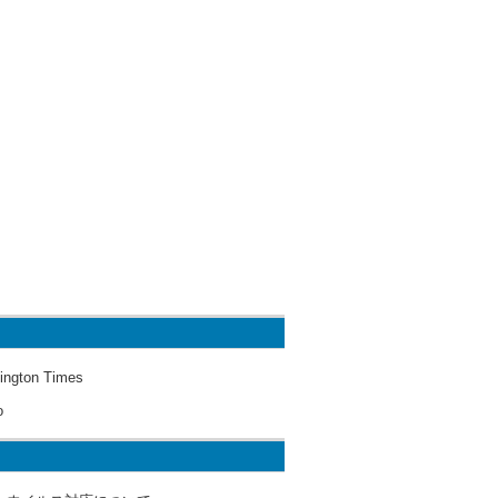
ington Times
o