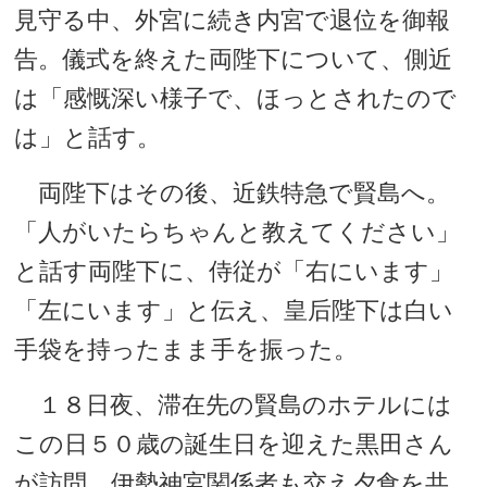
見守る中、外宮に続き内宮で退位を御報
告。儀式を終えた両陛下について、側近
は「感慨深い様子で、ほっとされたので
は」と話す。
両陛下はその後、近鉄特急で賢島へ。
「人がいたらちゃんと教えてください」
と話す両陛下に、侍従が「右にいます」
「左にいます」と伝え、皇后陛下は白い
手袋を持ったまま手を振った。
１８日夜、滞在先の賢島のホテルには
この日５０歳の誕生日を迎えた黒田さん
が訪問。伊勢神宮関係者も交え夕食を共