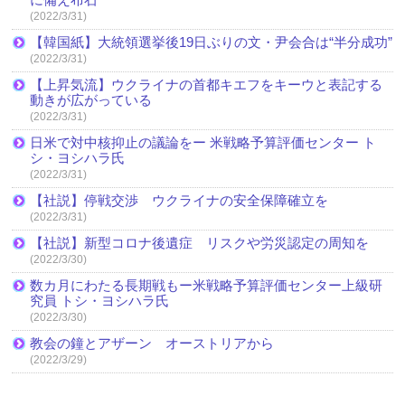
(2022/3/31)
【韓国紙】大統領選挙後19日ぶりの文・尹会合は“半分成功”
(2022/3/31)
【上昇気流】ウクライナの首都キエフをキーウと表記する
動きが広がっている
(2022/3/31)
日米で対中核抑止の議論をー 米戦略予算評価センター ト
シ・ヨシハラ氏
(2022/3/31)
【社説】停戦交渉 ウクライナの安全保障確立を
(2022/3/31)
【社説】新型コロナ後遺症 リスクや労災認定の周知を
(2022/3/30)
数カ月にわたる長期戦もー米戦略予算評価センター上級研
究員 トシ・ヨシハラ氏
(2022/3/30)
教会の鐘とアザーン オーストリアから
(2022/3/29)