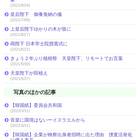
(2021/8/24)
皇后陛下 御養蚕納の儀
(2021/7/09)
上皇后陛下ゆかりの木が笛に
(2021/6/27)
両陛下 日本学士院授賞式に
(2021/6/22)
きょう２年ぶり植樹祭 天皇陛下、リモートでお言葉
(2021/5/30)
天皇陛下が田植え
(2021/5/27)
写真のほかの記事
【韓国紙】委員会共和国
(2022/3/31)
音楽に国境はないーイスラエルから
(2022/3/31)
【韓国紙】企業が検察出身者招聘に出た理由 捜査活発化
に備え布石