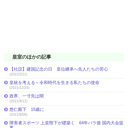
皇室のほかの記事
【社説】建国記念の日 皇位継承へ先人たちの苦心
(2022/2/11)
皇統を考える～令和時代を生きる私たちの使命
(2021/12/24)
政界、一寸先は闇
(2021/9/12)
悠仁殿下 15歳に
(2021/9/06)
障害者スポーツ 上皇陛下が礎築く 64年パラ後 国内大会提
案