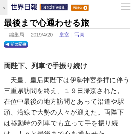
togg
＜
navi
最後まで心通わせる旅
編集局 2019/4/20
皇室
｜
写真
両陛下、列車で手振り続け
天皇、皇后両陛下は伊勢神宮参拝に伴う
三重県訪問を終え、１９日帰京された。
在位中最後の地方訪問とあって沿道や駅
頭、沿線で大勢の人々が迎えた。両陛下
は移動時の列車でも立って手を振り続
け、人々と最後まで心を通わせた。