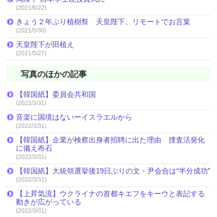
(2021/6/22)
きょう２年ぶり植樹祭 天皇陛下、リモートでお言葉
(2021/5/30)
天皇陛下が田植え
(2021/5/27)
写真のほかの記事
【韓国紙】委員会共和国
(2022/3/31)
音楽に国境はないーイスラエルから
(2022/3/31)
【韓国紙】企業が検察出身者招聘に出た理由 捜査活発化
に備え布石
(2022/3/31)
【韓国紙】大統領選挙後19日ぶりの文・尹会合は“半分成功”
(2022/3/31)
【上昇気流】ウクライナの首都キエフをキーウと表記する
動きが広がっている
(2022/3/31)