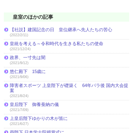
皇室のほかの記事
【社説】建国記念の日 皇位継承へ先人たちの苦心
(2022/2/11)
皇統を考える～令和時代を生きる私たちの使命
(2021/12/24)
政界、一寸先は闇
(2021/9/12)
悠仁殿下 15歳に
(2021/9/06)
障害者スポーツ 上皇陛下が礎築く 64年パラ後 国内大会提
案
(2021/8/24)
皇后陛下 御養蚕納の儀
(2021/7/09)
上皇后陛下ゆかりの木が笛に
(2021/6/27)
両陛下 日本学士院授賞式に