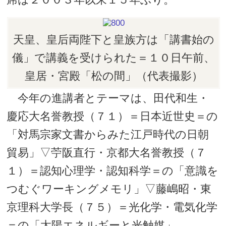
天皇、皇后両陛下と皇族方は「講書始の
儀」で講義を受けられた＝１０日午前、
皇居・宮殿「松の間」（代表撮影）
今年の進講者とテーマは、田代和生・
慶応大名誉教授（７１）＝日本近世史＝の
「対馬宗家文書からみた江戸時代の日朝
貿易」▽苧阪直行・京都大名誉教授（７
１）＝認知心理学・認知科学＝の「意識を
つむぐワーキングメモリ」▽藤嶋昭・東
京理科大学長（７５）＝光化学・電気化学
＝の「太陽エネルギーと光触媒」。