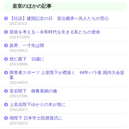
皇室のほかの記事
【社説】建国記念の日 皇位継承へ先人たちの苦心
(2022/2/11)
皇統を考える～令和時代を生きる私たちの使命
(2021/12/24)
政界、一寸先は闇
(2021/9/12)
悠仁殿下 15歳に
(2021/9/06)
障害者スポーツ 上皇陛下が礎築く 64年パラ後 国内大会提
案
(2021/8/24)
皇后陛下 御養蚕納の儀
(2021/7/09)
上皇后陛下ゆかりの木が笛に
(2021/6/27)
両陛下 日本学士院授賞式に
(2021/6/22)