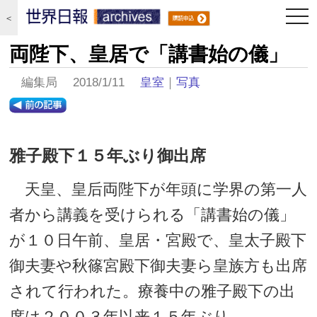
togg
＜
navi
両陛下、皇居で「講書始の儀」
編集局 2018/1/11
皇室
｜
写真
雅子殿下１５年ぶり御出席
天皇、皇后両陛下が年頭に学界の第一人
者から講義を受けられる「講書始の儀」
が１０日午前、皇居・宮殿で、皇太子殿下
御夫妻や秋篠宮殿下御夫妻ら皇族方も出席
されて行われた。療養中の雅子殿下の出
席は２００３年以来１５年ぶり。