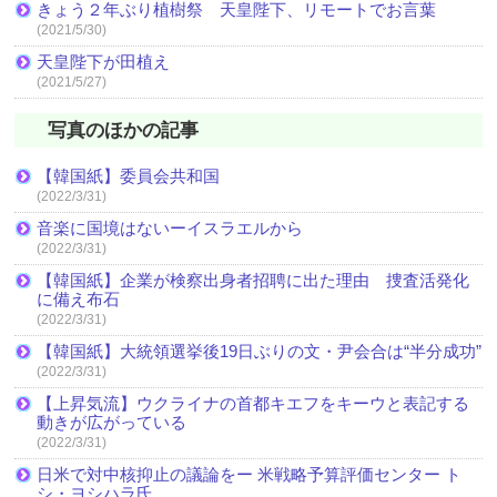
きょう２年ぶり植樹祭 天皇陛下、リモートでお言葉
(2021/5/30)
天皇陛下が田植え
(2021/5/27)
写真のほかの記事
【韓国紙】委員会共和国
(2022/3/31)
音楽に国境はないーイスラエルから
(2022/3/31)
【韓国紙】企業が検察出身者招聘に出た理由 捜査活発化
に備え布石
(2022/3/31)
【韓国紙】大統領選挙後19日ぶりの文・尹会合は“半分成功”
(2022/3/31)
【上昇気流】ウクライナの首都キエフをキーウと表記する
動きが広がっている
(2022/3/31)
日米で対中核抑止の議論をー 米戦略予算評価センター ト
シ・ヨシハラ氏