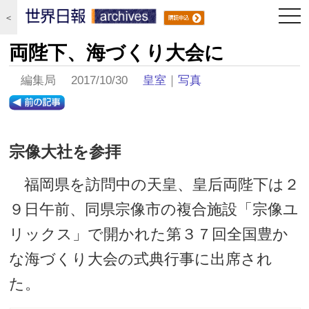
togg
＜
navi
両陛下、海づくり大会に
編集局 2017/10/30
皇室
｜
写真
宗像大社を参拝
福岡県を訪問中の天皇、皇后両陛下は２
９日午前、同県宗像市の複合施設「宗像ユ
リックス」で開かれた第３７回全国豊か
な海づくり大会の式典行事に出席され
た。