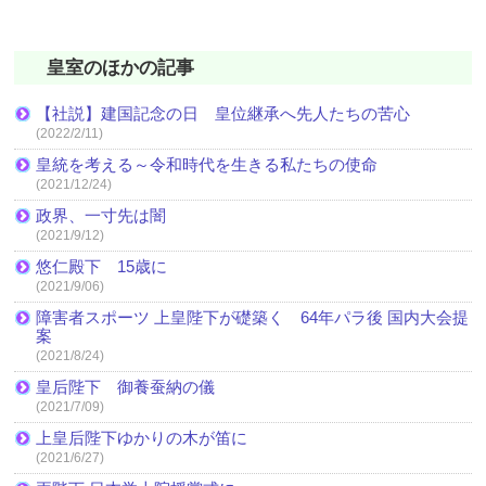
皇室のほかの記事
【社説】建国記念の日 皇位継承へ先人たちの苦心
(2022/2/11)
皇統を考える～令和時代を生きる私たちの使命
(2021/12/24)
政界、一寸先は闇
(2021/9/12)
悠仁殿下 15歳に
(2021/9/06)
障害者スポーツ 上皇陛下が礎築く 64年パラ後 国内大会提
案
(2021/8/24)
皇后陛下 御養蚕納の儀
(2021/7/09)
上皇后陛下ゆかりの木が笛に
(2021/6/27)