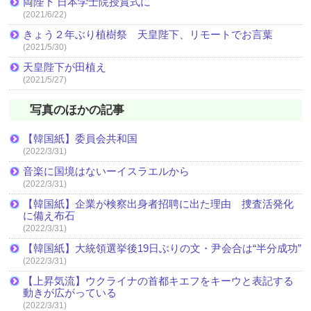
両陛下 日本学士院授賞式に
(2021/6/22)
きょう２年ぶり植樹祭 天皇陛下、リモートでお言葉
(2021/5/30)
天皇陛下が田植え
(2021/5/27)
写真のほかの記事
【韓国紙】委員会共和国
(2022/3/31)
音楽に国境はないーイスラエルから
(2022/3/31)
【韓国紙】企業が検察出身者招聘に出た理由 捜査活発化
に備え布石
(2022/3/31)
【韓国紙】大統領選挙後19日ぶりの文・尹会合は“半分成功”
(2022/3/31)
【上昇気流】ウクライナの首都キエフをキーウと表記する
動きが広がっている
(2022/3/31)