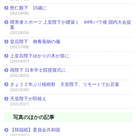
悠仁殿下 15歳に
(2021/9/06)
障害者スポーツ 上皇陛下が礎築く 64年パラ後 国内大会提
案
(2021/8/24)
皇后陛下 御養蚕納の儀
(2021/7/09)
上皇后陛下ゆかりの木が笛に
(2021/6/27)
両陛下 日本学士院授賞式に
(2021/6/22)
きょう２年ぶり植樹祭 天皇陛下、リモートでお言葉
(2021/5/30)
天皇陛下が田植え
(2021/5/27)
写真のほかの記事
【韓国紙】委員会共和国
(2022/3/31)