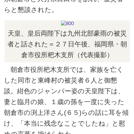
らと懇談された。
天皇、皇后両陛下は九州北部豪雨の被災
者と話された＝２７日午後、福岡県・朝
倉市役所杷木支所（代表撮影）
朝倉市役所杷木支所では、家族を亡く
した同市と東峰村の被災者６人と御懇
談。紺色のジャンパー姿の天皇陛下は、
妻と臨月の娘、１歳の孫を一度に失った
朝倉市の渕上洋さん(６５)らの話に耳を傾
け、「本当に残念なことでしたね」と慰