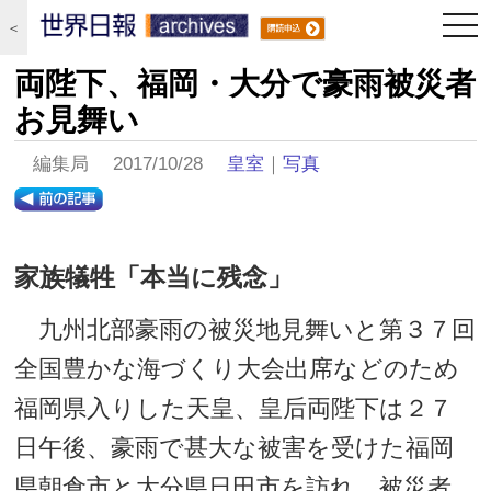
togg
＜
navi
両陛下、福岡・大分で豪雨被災者
お見舞い
編集局 2017/10/28
皇室
｜
写真
家族犠牲「本当に残念」
九州北部豪雨の被災地見舞いと第３７回
全国豊かな海づくり大会出席などのため
福岡県入りした天皇、皇后両陛下は２７
日午後、豪雨で甚大な被害を受けた福岡
県朝倉市と大分県日田市を訪れ、被災者