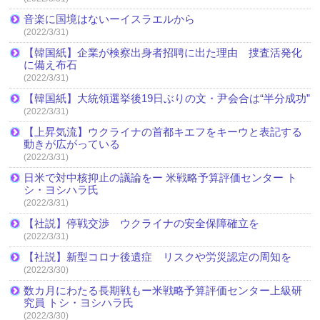
音楽に国境はないーイスラエルから
(2022/3/31)
【韓国紙】企業が検察出身者招聘に出た理由 捜査活発化
に備え布石
(2022/3/31)
【韓国紙】大統領選挙後19日ぶりの文・尹会合は“半分成功”
(2022/3/31)
【上昇気流】ウクライナの首都キエフをキーウと表記する
動きが広がっている
(2022/3/31)
日米で対中核抑止の議論をー 米戦略予算評価センター ト
シ・ヨシハラ氏
(2022/3/31)
【社説】停戦交渉 ウクライナの安全保障確立を
(2022/3/31)
【社説】新型コロナ後遺症 リスクや労災認定の周知を
(2022/3/30)
数カ月にわたる長期戦もー米戦略予算評価センター上級研
究員 トシ・ヨシハラ氏
(2022/3/30)