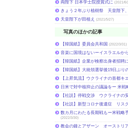
両陛下 日本学士院授賞式に
(2021/6/
きょう２年ぶり植樹祭 天皇陛下
天皇陛下が田植え
(2021/5/27)
写真のほかの記事
【韓国紙】委員会共和国
(2022/3/31)
音楽に国境はないーイスラエルか
【韓国紙】企業が検察出身者招聘
【韓国紙】大統領選挙後19日ぶりの
【上昇気流】ウクライナの首都キ
日米で対中核抑止の議論をー 米戦
【社説】停戦交渉 ウクライナの
【社説】新型コロナ後遺症 リス
数カ月にわたる長期戦もー米戦略予
(2022/3/30)
教会の鐘とアザーン オーストリ