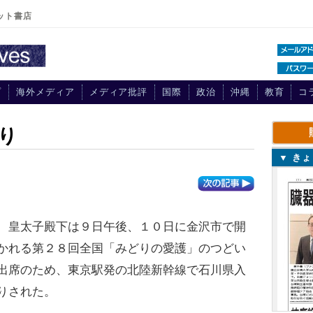
ット書店
プ
海外メディア
メディア批評
国際
政治
沖縄
教育
コ
り
り
▼ き
皇太子殿下は９日午後、１０日に金沢市で開
かれる第２８回全国「みどりの愛護」のつどい
出席のため、東京駅発の北陸新幹線で石川県入
りされた。