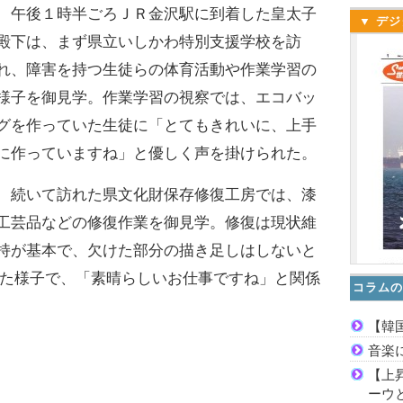
午後１時半ごろＪＲ金沢駅に到着した皇太子
▼ デジ
殿下は、まず県立いしかわ特別支援学校を訪
れ、障害を持つ生徒らの体育活動や作業学習の
様子を御見学。作業学習の視察では、エコバッ
グを作っていた生徒に「とてもきれいに、上手
に作っていますね」と優しく声を掛けられた。
続いて訪れた県文化財保存修復工房では、漆
工芸品などの修復作業を御見学。修復は現状維
持が基本で、欠けた部分の描き足しはしないと
た様子で、「素晴らしいお仕事ですね」と関係
コラムの
【韓
音楽
【上
ーウ