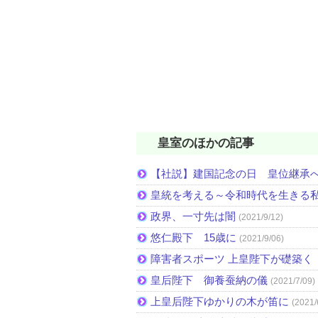
皇室のほかの記事
【社説】建国記念の日 皇位継承
皇統を考える～令和時代を生きる
政界、一寸先は闇
(2021/9/12)
悠仁殿下 15歳に
(2021/9/06)
障害者スポーツ 上皇陛下が礎築く 
皇后陛下 御養蚕納の儀
(2021/7/09)
上皇后陛下ゆかりの木が笛に
(2021/