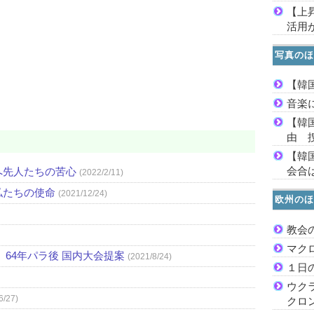
【上
活用
写真のほ
【韓
音楽
【韓
由 
【韓
会合は
へ先人たちの苦心
(2022/2/11)
私たちの使命
(2021/12/24)
欧州のほ
教会
マク
64年パラ後 国内大会提案
(2021/8/24)
１日
ウク
6/27)
クロ