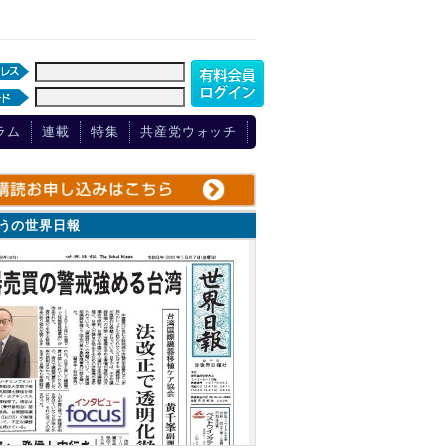
ラム
連載
特集
共産党ウォッチ
ょうの世界日報