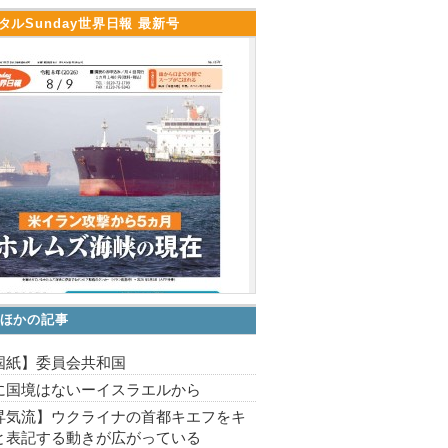
タルSunday世界日報 最新号
ほかの記事
国紙】委員会共和国
に国境はないーイスラエルから
昇気流】ウクライナの首都キエフをキ
と表記する動きが広がっている