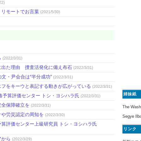
22)
、リモートでお言葉
(2021/5/30)
ら
(2022/3/31)
に出た理由 捜査活発化に備え布石
(2022/3/31)
文・尹会合は“半分成功”
(2022/3/31)
エフをキーウと表記する動きが広がっている
(2022/3/31)
姉妹紙
略予算評価センター トシ・ヨシハラ氏
(2022/3/31)
安全保障確立を
(2022/3/31)
The Wash
クや労災認定の周知を
(2022/3/30)
Segye Ilb
算評価センター上級研究員 トシ・ヨシハラ氏
リンク
アから
(2022/3/29)