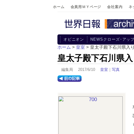
ホーム
会員用ＭＹページ
会社案内
ネ
オピニオン
NEWSクローズ･アッ
ホーム
>
皇室
> 皇太子殿下石川県入
皇太子殿下石川県入
編集局 2017/6/10
皇室
｜
写真