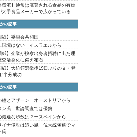
昇気流】通常は廃棄される食品の有効
が大手食品メーカーで広がっている
かの記事
国紙】委員会共和国
に国境はないーイスラエルから
国紙】企業が検察出身者招聘に出た理
捜査活発化に備え布石
国紙】大統領選挙後19日ぶりの文・尹
“半分成功”
かの記事
の鐘とアザーン オーストリアから
ロン氏 世論調査では優勢
の最適な歩数は？ースペインから
ライナ侵攻は追い風 仏大統領選でマ
ン氏