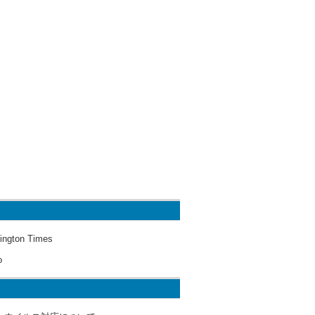
ington Times
o