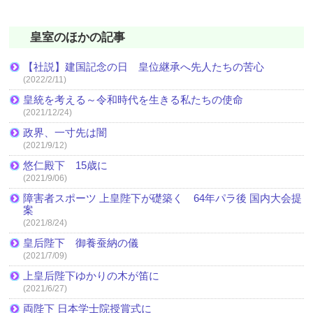
皇室のほかの記事
【社説】建国記念の日 皇位継承へ先人たちの苦心
(2022/2/11)
皇統を考える～令和時代を生きる私たちの使命
(2021/12/24)
政界、一寸先は闇
(2021/9/12)
悠仁殿下 15歳に
(2021/9/06)
障害者スポーツ 上皇陛下が礎築く 64年パラ後 国内大会提
案
(2021/8/24)
皇后陛下 御養蚕納の儀
(2021/7/09)
上皇后陛下ゆかりの木が笛に
(2021/6/27)
両陛下 日本学士院授賞式に