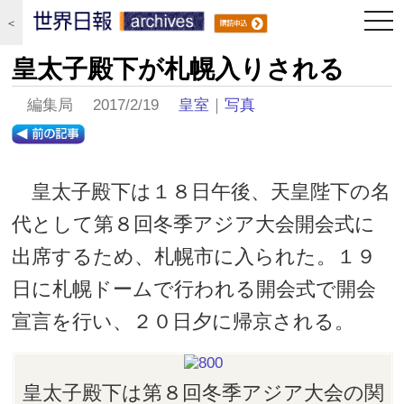
togg
＜
navi
皇太子殿下が札幌入りされる
編集局 2017/2/19
皇室
｜
写真
皇太子殿下は１８日午後、天皇陛下の名
代として第８回冬季アジア大会開会式に
出席するため、札幌市に入られた。１９
日に札幌ドームで行われる開会式で開会
宣言を行い、２０日夕に帰京される。
皇太子殿下は第８回冬季アジア大会の関