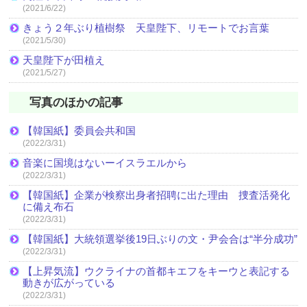
(2021/6/22)
きょう２年ぶり植樹祭 天皇陛下、リモートでお言葉
(2021/5/30)
天皇陛下が田植え
(2021/5/27)
写真のほかの記事
【韓国紙】委員会共和国
(2022/3/31)
音楽に国境はないーイスラエルから
(2022/3/31)
【韓国紙】企業が検察出身者招聘に出た理由 捜査活発化
に備え布石
(2022/3/31)
【韓国紙】大統領選挙後19日ぶりの文・尹会合は“半分成功”
(2022/3/31)
【上昇気流】ウクライナの首都キエフをキーウと表記する
動きが広がっている
(2022/3/31)