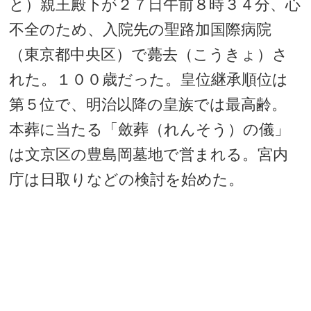
と）親王殿下が２７日午前８時３４分、心
不全のため、入院先の聖路加国際病院
（東京都中央区）で薨去（こうきょ）さ
れた。１００歳だった。皇位継承順位は
第５位で、明治以降の皇族では最高齢。
本葬に当たる「斂葬（れんそう）の儀」
は文京区の豊島岡墓地で営まれる。宮内
庁は日取りなどの検討を始めた。