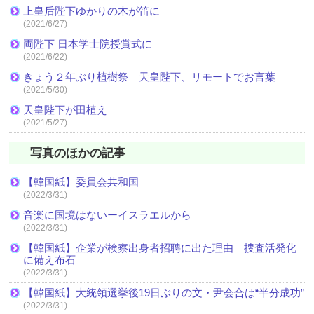
上皇后陛下ゆかりの木が笛に
(2021/6/27)
両陛下 日本学士院授賞式に
(2021/6/22)
きょう２年ぶり植樹祭 天皇陛下、リモートでお言葉
(2021/5/30)
天皇陛下が田植え
(2021/5/27)
写真のほかの記事
【韓国紙】委員会共和国
(2022/3/31)
音楽に国境はないーイスラエルから
(2022/3/31)
【韓国紙】企業が検察出身者招聘に出た理由 捜査活発化
に備え布石
(2022/3/31)
【韓国紙】大統領選挙後19日ぶりの文・尹会合は“半分成功”
(2022/3/31)