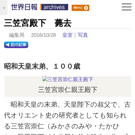
togg
＜
navi
三笠宮殿下 薨去
編集局 2016/10/28
皇室
｜
写真
昭和天皇末弟、１００歳
三笠宮崇仁親王殿下
昭和天皇の末弟、天皇陛下の叔父で、古
代オリエント史の研究者としても知られ
る三笠宮崇仁（みかさのみや・たかひ