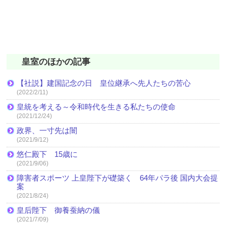
皇室のほかの記事
【社説】建国記念の日 皇位継承へ先人たちの苦心
(2022/2/11)
皇統を考える～令和時代を生きる私たちの使命
(2021/12/24)
政界、一寸先は闇
(2021/9/12)
悠仁殿下 15歳に
(2021/9/06)
障害者スポーツ 上皇陛下が礎築く 64年パラ後 国内大会提
案
(2021/8/24)
皇后陛下 御養蚕納の儀
(2021/7/09)