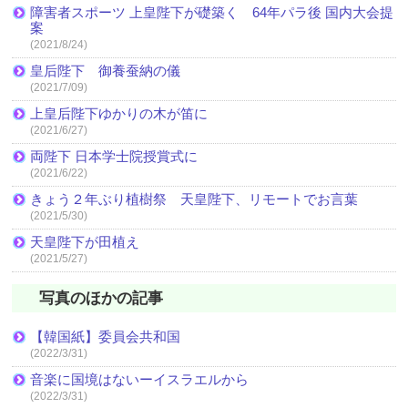
障害者スポーツ 上皇陛下が礎築く 64年パラ後 国内大会提
案
(2021/8/24)
皇后陛下 御養蚕納の儀
(2021/7/09)
上皇后陛下ゆかりの木が笛に
(2021/6/27)
両陛下 日本学士院授賞式に
(2021/6/22)
きょう２年ぶり植樹祭 天皇陛下、リモートでお言葉
(2021/5/30)
天皇陛下が田植え
(2021/5/27)
写真のほかの記事
【韓国紙】委員会共和国
(2022/3/31)
音楽に国境はないーイスラエルから
(2022/3/31)