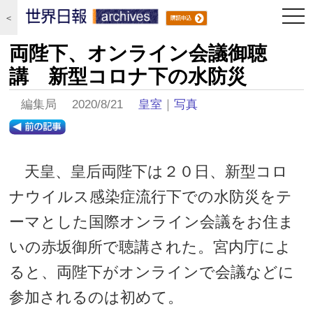
togg
＜
navi
両陛下、オンライン会議御聴
講 新型コロナ下の水防災
編集局 2020/8/21
皇室
｜
写真
天皇、皇后両陛下は２０日、新型コロ
ナウイルス感染症流行下での水防災をテ
ーマとした国際オンライン会議をお住ま
いの赤坂御所で聴講された。宮内庁によ
ると、両陛下がオンラインで会議などに
参加されるのは初めて。