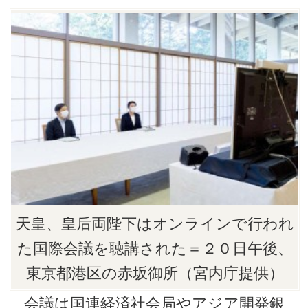
天皇、皇后両陛下はオンラインで行われ
た国際会議を聴講された＝２０日午後、
東京都港区の赤坂御所（宮内庁提供）
会議は国連経済社会局やアジア開発銀