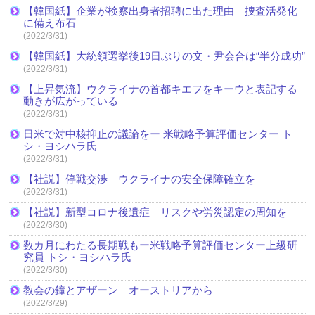
【韓国紙】企業が検察出身者招聘に出た理由 捜査活発化
に備え布石
(2022/3/31)
【韓国紙】大統領選挙後19日ぶりの文・尹会合は“半分成功”
(2022/3/31)
【上昇気流】ウクライナの首都キエフをキーウと表記する
動きが広がっている
(2022/3/31)
日米で対中核抑止の議論をー 米戦略予算評価センター ト
シ・ヨシハラ氏
(2022/3/31)
【社説】停戦交渉 ウクライナの安全保障確立を
(2022/3/31)
【社説】新型コロナ後遺症 リスクや労災認定の周知を
(2022/3/30)
数カ月にわたる長期戦もー米戦略予算評価センター上級研
究員 トシ・ヨシハラ氏
(2022/3/30)
教会の鐘とアザーン オーストリアから
(2022/3/29)