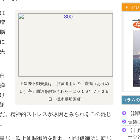
▼ デジ
は
増
脳
に
失
白
上皇陛下御夫妻は、那須御用邸の「嚶鳴（おうめ
摘
い）亭」周辺を散策された＝２０１９年７月２５
け
日、栃木県那須町
コラムの
診
【韓
だ。精神的ストレスが原因とみられる血の混じ
音楽
。
【上
ーウ
皇居・吹上仙洞御所を離れ、仙洞仮御所に転居