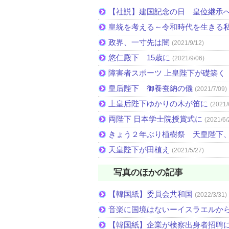
【社説】建国記念の日 皇位継承
皇統を考える～令和時代を生きる
政界、一寸先は闇
(2021/9/12)
悠仁殿下 15歳に
(2021/9/06)
障害者スポーツ 上皇陛下が礎築く 
皇后陛下 御養蚕納の儀
(2021/7/09)
上皇后陛下ゆかりの木が笛に
(2021/
両陛下 日本学士院授賞式に
(2021/6/
きょう２年ぶり植樹祭 天皇陛下
天皇陛下が田植え
(2021/5/27)
写真のほかの記事
【韓国紙】委員会共和国
(2022/3/31)
音楽に国境はないーイスラエルか
【韓国紙】企業が検察出身者招聘