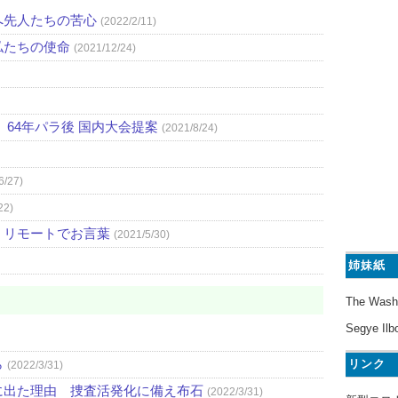
へ先人たちの苦心
(2022/2/11)
私たちの使命
(2021/12/24)
64年パラ後 国内大会提案
(2021/8/24)
6/27)
22)
、リモートでお言葉
(2021/5/30)
姉妹紙
The Wash
Segye Ilb
ら
リンク
(2022/3/31)
に出た理由 捜査活発化に備え布石
(2022/3/31)