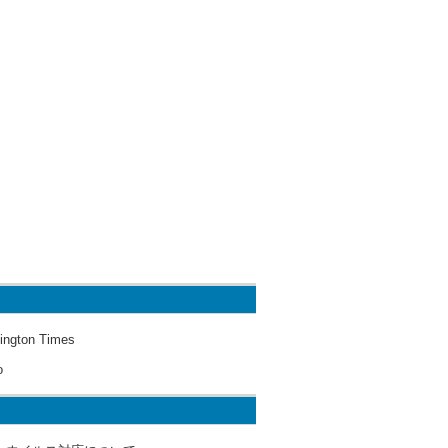
ington Times
o