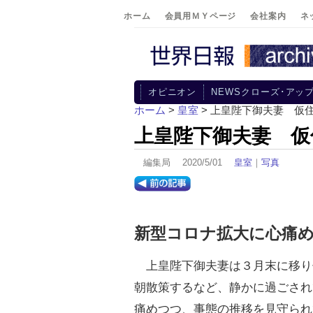
ホーム
会員用ＭＹページ
会社案内
ネ
オピニオン
NEWSクローズ･アッ
ホーム
>
皇室
> 上皇陛下御夫妻 仮
上皇陛下御夫妻 仮
編集局 2020/5/01
皇室
｜
写真
新型コロナ拡大に心痛
上皇陛下御夫妻は３月末に移り
朝散策するなど、静かに過ごされ
痛めつつ、事態の推移を見守られ