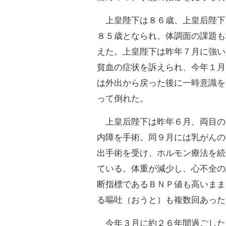
上皇陛下は８６歳、上皇后陛下
８５歳となられ、体調面の課題も
えた。上皇陛下は昨年７月に強い
貧血の症状を訴えられ、今年１月
は外出から戻った後に一時意識を
って倒れた。
上皇后陛下は昨年６月、両目の
内障を手術。同９月には乳がんの
出手術を受け、ホルモン療法を続
ている。体重が減少し、心不全の
断指標であるＢＮＰ値も高いまま
る嘔吐（おうと）も複数回あった
今年３月に約２６年間過ごした