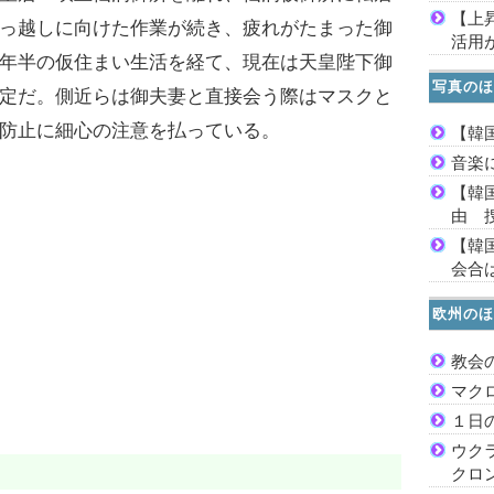
【上
っ越しに向けた作業が続き、疲れがたまった御
活用
年半の仮住まい生活を経て、現在は天皇陛下御
写真のほ
定だ。側近らは御夫妻と直接会う際はマスクと
防止に細心の注意を払っている。
【韓
音楽
【韓
由 
【韓
会合は
欧州のほ
教会
マク
１日
ウク
クロ