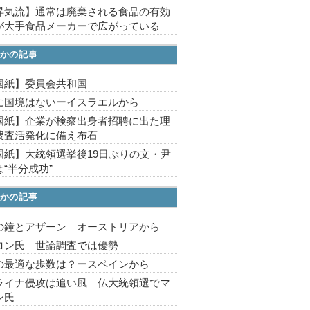
昇気流】通常は廃棄される食品の有効
が大手食品メーカーで広がっている
かの記事
国紙】委員会共和国
に国境はないーイスラエルから
国紙】企業が検察出身者招聘に出た理
捜査活発化に備え布石
国紙】大統領選挙後19日ぶりの文・尹
“半分成功”
かの記事
の鐘とアザーン オーストリアから
ロン氏 世論調査では優勢
の最適な歩数は？ースペインから
ライナ侵攻は追い風 仏大統領選でマ
ン氏