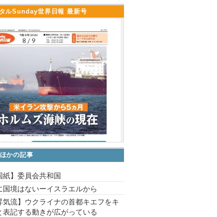
タルSunday世界日報 最新号
ほかの記事
国紙】委員会共和国
に国境はないーイスラエルから
昇気流】ウクライナの首都キエフをキ
と表記する動きが広がっている