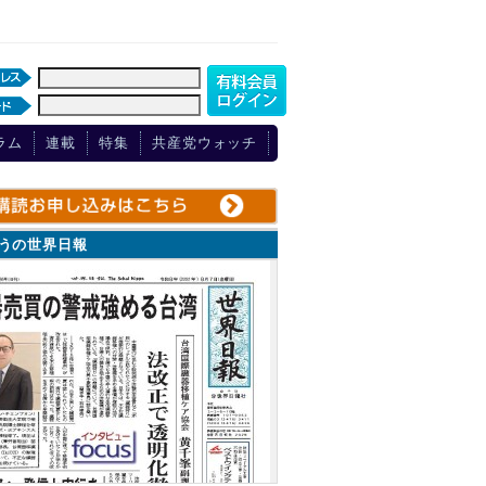
ラム
連載
特集
共産党ウォッチ
ょうの世界日報