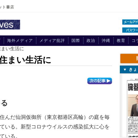
ット書店
プ
海外メディア
メディア批評
国際
政治
沖縄
教育
コ
住まい生活に
住まい生活に
▼ き
める
住んだ仙洞仮御所（東京都港区高輪）の庭を毎
ている。新型コロナウイルスの感染拡大に心を
ている。