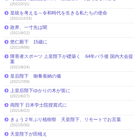
(2022/2/11)
皇統を考える～令和時代を生きる私たちの使命
(2021/12/24)
政界、一寸先は闇
(2021/9/12)
悠仁殿下 15歳に
(2021/9/06)
障害者スポーツ 上皇陛下が礎築く 64年パラ後 国内大会提
案
(2021/8/24)
皇后陛下 御養蚕納の儀
(2021/7/09)
上皇后陛下ゆかりの木が笛に
(2021/6/27)
両陛下 日本学士院授賞式に
(2021/6/22)
きょう２年ぶり植樹祭 天皇陛下、リモートでお言葉
(2021/5/30)
天皇陛下が田植え