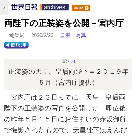
togg
＜
navi
両陛下の正装姿を公開－宮内庁
編集局 2020/2/23
皇室
｜
写真
正装姿の天皇、皇后両陛下＝２０１９年
５月（宮内庁提供）
宮内庁は２３日までに、天皇、皇后両
陛下の正装姿の写真を公開した。即位後
の昨年５月１５日にお住まいの赤坂御所
で撮影されたもので、天皇陛下はえんび