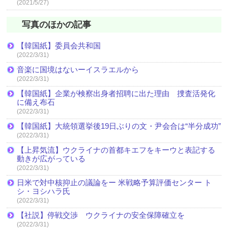
(2021/5/27)
写真のほかの記事
【韓国紙】委員会共和国
(2022/3/31)
音楽に国境はないーイスラエルから
(2022/3/31)
【韓国紙】企業が検察出身者招聘に出た理由 捜査活発化
に備え布石
(2022/3/31)
【韓国紙】大統領選挙後19日ぶりの文・尹会合は“半分成功”
(2022/3/31)
【上昇気流】ウクライナの首都キエフをキーウと表記する
動きが広がっている
(2022/3/31)
日米で対中核抑止の議論をー 米戦略予算評価センター ト
シ・ヨシハラ氏
(2022/3/31)
【社説】停戦交渉 ウクライナの安全保障確立を
(2022/3/31)