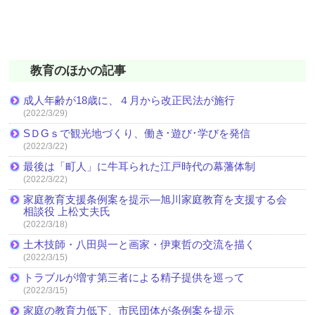
教育のほかの記事
成人年齢が18歳に、４月から改正民法が施行
(2022/3/29)
SＤGｓで観光地づくり、働き･遊び･学びを発信
(2022/3/22)
最後は「町人」に牛耳られた江戸時代の幕藩体制
(2022/3/22)
家庭教育支援条例案を提示―旭川家庭教育を支援する会
相談役 上松丈夫氏
(2022/3/18)
土木技師・八田與一と画家・伊東哲の交流を描く
(2022/3/15)
トラブルが増す第三者による精子提供を巡って
(2022/3/15)
家庭の教育力低下、市民団体が条例案を提示