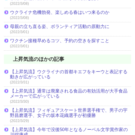
(2022/3/08)
ウクライナ危機勃発、楽しめる春はいつ来るのか
(2022/3/08)
母親の立ち直る姿、ボランティア活動の原動力に
(2022/3/01)
ワクチン接種早めるコツ、予約の空きを探すこと
(2022/3/01)
上昇気流のほかの記事
【上昇気流】ウクライナの首都キエフをキーウと表記する
動きが広がっている
(2022/3/31)
【上昇気流】通常は廃棄される食品の有効活用が大手食品
メーカーで広がっている
(2022/3/30)
【上昇気流】フィギュアスケート世界選手権で、男子の宇
野昌磨選手、女子の坂本花織選手が初優勝
(2022/3/29)
【上昇気流】今年で没後50年となるノーベル文学賞作家の
川端康成