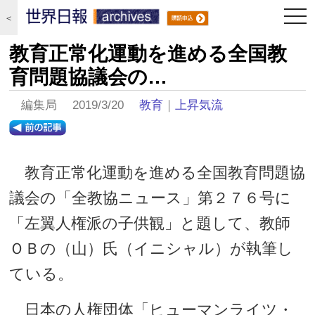
togg
＜
navi
教育正常化運動を進める全国教
育問題協議会の…
編集局 2019/3/20
教育
｜
上昇気流
教育正常化運動を進める全国教育問題協
議会の「全教協ニュース」第２７６号に
「左翼人権派の子供観」と題して、教師
ＯＢの（山）氏（イニシャル）が執筆し
ている。
日本の人権団体「ヒューマンライツ・