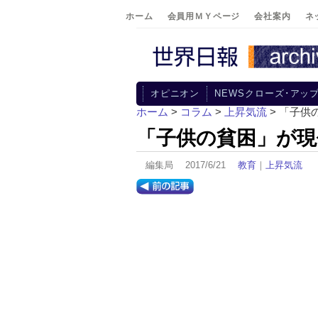
ホーム
会員用ＭＹページ
会社案内
ネ
オピニオン
NEWSクローズ･アッ
ホーム
>
コラム
>
上昇気流
> 「子供
「子供の貧困」が現
編集局 2017/6/21
教育
｜
上昇気流