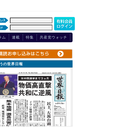
ラム
連載
特集
共産党ウォッチ
ょうの世界日報