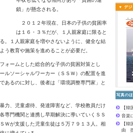
年収も低くなる傾向があり「貧困の連
▼ デジ
鎖」が懸念される。
２０１２年現在、日本の子供の貧困率
は１６・３％だが、１人親家庭に限ると
る。１人親家庭を増やさないように、健全な結
よう教育や施策を進めることが必要だ。
フォームとした総合的な子供の貧困対策とし
ールソーシャルワーカー（ＳＳＷ）の配置を進
であるのに対し、後者は「環境調整専門家」と
写真のほ
暴力、児童虐待、発達障害など、学校教員だけ
【韓
各専門機関と連携し早期解決に導いていくＳＳ
音楽
【韓
ＳＷが支援した児童生徒は５万７９１３人。相
由 