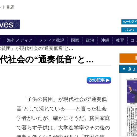
ット書店
プ
海外メディア
メディア批評
国際
政治
沖縄
教育
コ
の貧困」が現代社会の“通奏低音”と…
代社会の“通奏低音”と…
▼ き
「子供の貧困」が現代社会の“通奏低
音”として流れている――と言った社会
学者がいたが、確かにそうだ。貧困家庭
で暮らす子供は、大学進学率やその後の