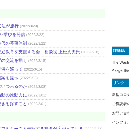
民法が施行
(2022/3/29)
び･学びを発信
(2022/3/22)
時代の幕藩体制
(2022/3/22)
姉妹紙
庭教育を支援する会 相談役 上松丈夫氏
(2022/3/18)
哲の交流を描く
(2022/3/15)
The Wash
提供を巡って
(2022/3/15)
Segye Ilb
例案を提示
(2022/3/08)
リンク
はいつ来るのか
(2022/3/08)
新型コロ
活動の原動力に
(2022/3/01)
空きを探すこと
ご愛読者
(2022/3/01)
お問い合
インフォ
エフをキーウと表記する動きが広がっている