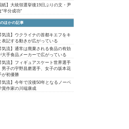
国紙】大統領選挙後19日ぶりの文・尹
“半分成功”
のほかの記事
昇気流】ウクライナの首都キエフをキ
と表記する動きが広がっている
昇気流】通常は廃棄される食品の有効
が大手食品メーカーで広がっている
昇気流】フィギュアスケート世界選手
、男子の宇野昌磨選手、女子の坂本花
手が初優勝
昇気流】今年で没後50年となるノーベ
学賞作家の川端康成