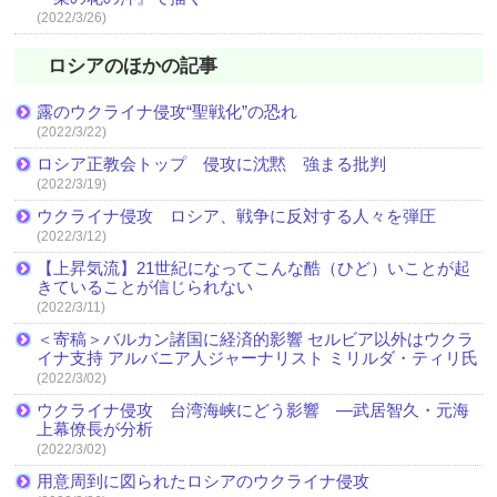
(2022/3/26)
ロシアのほかの記事
露のウクライナ侵攻“聖戦化”の恐れ
(2022/3/22)
ロシア正教会トップ 侵攻に沈黙 強まる批判
(2022/3/19)
ウクライナ侵攻 ロシア、戦争に反対する人々を弾圧
(2022/3/12)
【上昇気流】21世紀になってこんな酷（ひど）いことが起
きていることが信じられない
(2022/3/11)
＜寄稿＞バルカン諸国に経済的影響 セルビア以外はウクラ
イナ支持 アルバニア人ジャーナリスト ミリルダ・ティリ氏
(2022/3/02)
ウクライナ侵攻 台湾海峡にどう影響 ―武居智久・元海
上幕僚長が分析
(2022/3/02)
用意周到に図られたロシアのウクライナ侵攻