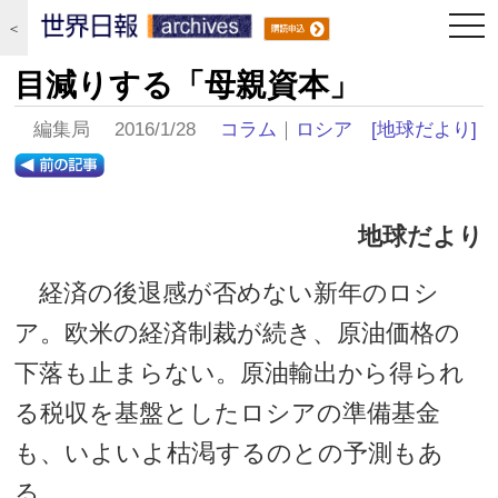
togg
＜
navi
目減りする「母親資本」
編集局 2016/1/28
コラム
｜
ロシア
[地球だより]
地球だより
経済の後退感が否めない新年のロシ
ア。欧米の経済制裁が続き、原油価格の
下落も止まらない。原油輸出から得られ
る税収を基盤としたロシアの準備基金
も、いよいよ枯渇するのとの予測もあ
る。