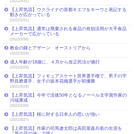
(2022/3/31)
【上昇気流】ウクライナの首都キエフをキーウと表記する
動きが広がっている
(2022/3/31)
【上昇気流】通常は廃棄される食品の有効活用が大手食品
メーカーで広がっている
(2022/3/30)
教会の鐘とアザーン オーストリアから
(2022/3/29)
成人年齢が18歳に、４月から改正民法が施行
(2022/3/29)
【上昇気流】フィギュアスケート世界選手権で、男子の宇
野昌磨選手、女子の坂本花織選手が初優勝
(2022/3/29)
【上昇気流】今年で没後50年となるノーベル文学賞作家の
川端康成
(2022/3/28)
【上昇気流】桜に対する日本人の思いが強い
(2022/3/27)
【上昇気流】作家の司馬遼太郎は高田屋嘉兵衛の生涯を
『菜の花の沖』で描く