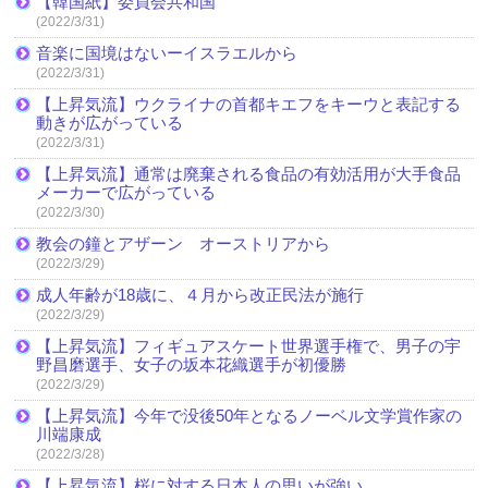
【韓国紙】委員会共和国
(2022/3/31)
音楽に国境はないーイスラエルから
(2022/3/31)
【上昇気流】ウクライナの首都キエフをキーウと表記する
動きが広がっている
(2022/3/31)
【上昇気流】通常は廃棄される食品の有効活用が大手食品
メーカーで広がっている
(2022/3/30)
教会の鐘とアザーン オーストリアから
(2022/3/29)
成人年齢が18歳に、４月から改正民法が施行
(2022/3/29)
【上昇気流】フィギュアスケート世界選手権で、男子の宇
野昌磨選手、女子の坂本花織選手が初優勝
(2022/3/29)
【上昇気流】今年で没後50年となるノーベル文学賞作家の
川端康成
(2022/3/28)
【上昇気流】桜に対する日本人の思いが強い