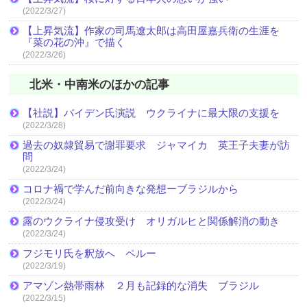
(2022/3/27)
【上昇気流】作家の司馬遼太郎は高田屋嘉兵衛の生涯を
『菜の花の沖』で描く
(2022/3/26)
北米・中南米のほかの記事
【社説】バイデン氏演説 ウクライナに最大限の支援を
(2022/3/28)
過去の奴隷貿易で謝罪要求 ジャマイカ 英王子夫妻が訪
問
(2022/3/24)
コロナ禍で学んだ前向きな発想ーブラジルから
(2022/3/24)
露のウクライナ侵攻受け オリガルヒと関係解消の動き
(2022/3/24)
フジモリ氏を釈放へ ペルー
(2022/3/19)
アマゾン熱帯雨林 ２月も記録的な消失 ブラジル
(2022/3/15)