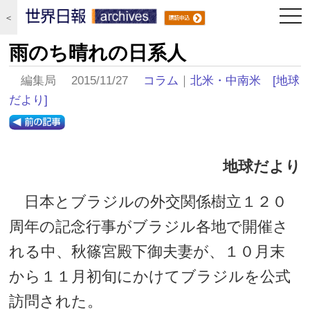
togg
＜
navi
雨のち晴れの日系人
編集局 2015/11/27
コラム
｜
北米・中南米
[地球
だより]
地球だより
日本とブラジルの外交関係樹立１２０
周年の記念行事がブラジル各地で開催さ
れる中、秋篠宮殿下御夫妻が、１０月末
から１１月初旬にかけてブラジルを公式
訪問された。