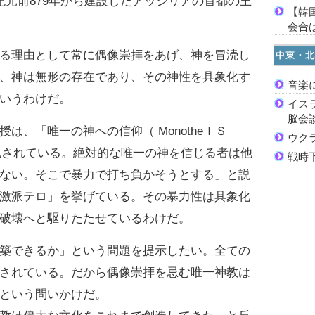
紀元前879年から建設したアッシリアの首都の王
【韓
会合は
る理由として常に偶像崇拝をあげ、神を冒涜し
中東・北
、神は無形の存在であり、その神性を具象化す
音楽
いうわけだ。
イス
脳会
、「唯一の神への信仰（ MonotheＩＳ
ウク
内包されている。絶対的な唯一の神を信じる者は他
戦時
ない。そこで暴力で打ち負かそうとする」と説
激派テロ」を挙げている。その暴力性は具象化
破壊へと駆りたたせているわけだ。
築できるか」という問題を提示したい。全ての
されている。だから偶像崇拝を忌む唯一神教は
という問いかけだ。