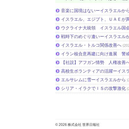
音楽に国境はないーイスラエルか
イスラエル、エジプト、ＵＡＥが
ウクライナ大統領 イスラエル国
戦時下のめぐり逢いーイスラエル
イスラエル・トルコ関係改善へ
(20
イラン核合意再建に向け進展 警
【社説】アフガン情勢 人権改善
高校生ボランティアの活躍ーイス
エルサレムに雪ーイスラエルから
(
シリア・イラクでＩＳの攻撃激化
(
© 2026 株式会社 世界日報社