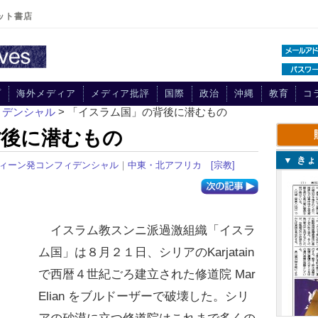
ット書店
プ
海外メディア
メディア批評
国際
政治
沖縄
教育
コ
ィデンシャル
> 「イスラム国」の背後に潜むもの
背後に潜むもの
▼ き
ィーン発コンフィデンシャル
｜
中東・北アフリカ
[宗教]
イスラム教スンニ派過激組織「イスラ
ム国」は８月２１日、シリアのKarjatain
で西暦４世紀ごろ建立された修道院 Mar
Elian をブルドーザーで破壊した。シリ