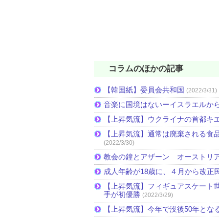
コラムのほかの記事
【韓国紙】委員会共和国
(2022/3/31)
音楽に国境はないーイスラエルか
【上昇気流】ウクライナの首都キ
【上昇気流】通常は廃棄される食
(2022/3/30)
教会の鐘とアザーン オーストリ
成人年齢が18歳に、４月から改正
【上昇気流】フィギュアスケート
手が初優勝
(2022/3/29)
【上昇気流】今年で没後50年とな