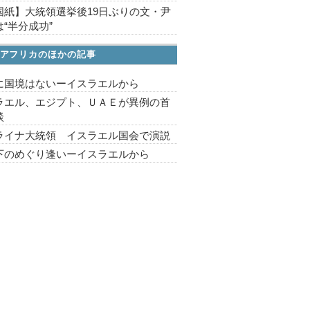
国紙】大統領選挙後19日ぶりの文・尹
“半分成功”
アフリカのほかの記事
に国境はないーイスラエルから
ラエル、エジプト、ＵＡＥが異例の首
談
ライナ大統領 イスラエル国会で演説
下のめぐり逢いーイスラエルから