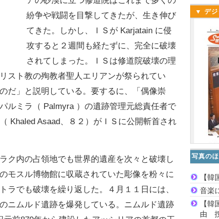
アの砂漠に立つ修道院はこれまで多くの
▼ デジ
紛争や戦闘を目撃してきたが、生き伸び
てきた。しかし、ＩＳが Karjatain に侵
攻すると２週間も経たずに、完全に破壊
されてしまった。ＩＳは修道院破壊の理
リスト教の殉教者聖人エリアンが祭られてい
のだ」と説明している。要するに、「偶像崇
ミラ（ Palmyra ）の遺跡管理元総責任者で
Khaled Asaad、８２）がＩＳに公開斬首され
写真のほ
ラク内の占領地でも世界的遺産を次々と破壊し
のモスル博物館に収蔵されていた彫像を粉々に
【韓
トラでも破壊を繰り返した。４月１１日には、
音楽
【韓
のニムルド遺跡を爆発している。ニムルド遺跡
由 