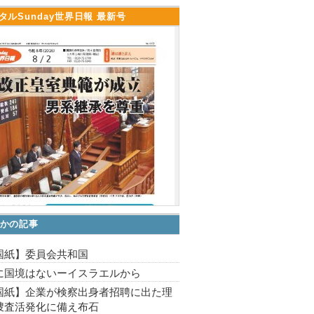
タルSunday世界日報 最新号
かの記事
国紙】委員会共和国
に国境はないーイスラエルから
国紙】企業が検察出身者招聘に出た理
捜査活発化に備え布石