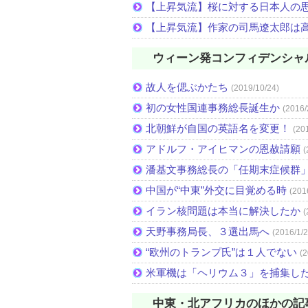
【上昇気流】桜に対する日本人の
【上昇気流】作家の司馬遼太郎は
ウィーン発コンフィデンシャ
故人を偲ぶかたち
(2019/10/24)
初の女性国連事務総長誕生か
(2016/
北朝鮮が自国の英語名を変更！
(20
アドルフ・アイヒマンの恩赦請願
(
潘基文事務総長の「任期末症候群
中国が“中東”外交に目覚める時
(201
イラン核問題は本当に解決したか
(
天野事務局長、３選出馬へ
(2016/1/2
“欧州のトランプ氏”は１人でない
(2
米軍機は「ヘリウム３」を捕集し
中東・北アフリカのほかの記