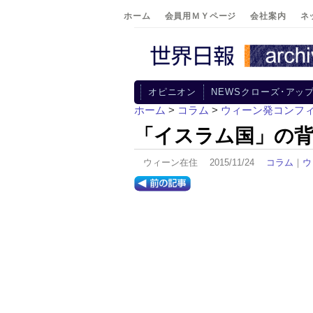
ホーム
会員用ＭＹページ
会社案内
ネ
オピニオン
NEWSクローズ･アッ
ホーム
>
コラム
>
ウィーン発コンフ
「イスラム国」の
ウィーン在住 2015/11/24
コラム
｜
ウ