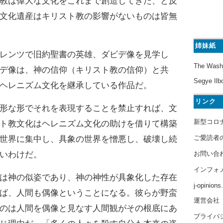
教は偉大な文化をこれまで創造してきた、と反
文化遺産はキリスト教の影響がないものは皆無
姉妹紙
レンツで旧約聖書の英雄、ダビデ像を見学し
The Wash
デ像は、神の信仰（キリスト教の信仰）と共
Segye Ilb
ヘレニズム文化を継承している作品だ。
リンク
形な形でそれを表現することを禁止すれば、文
新型コロ
ト教文化はヘレニズム文化の助けを借りて構築
ご愛読者
世界に集中し、具象の世界を憎悪し、破壊し続
お問い合
いわけだ。
インフォ
は神の似姿であり、神の神性が具象化した存在
j-opinion
ば、人間も偶像ということになる。彼らが野蛮
運営会社
のは人間を偶像と見なす人間観がその根底にあ
プライバ