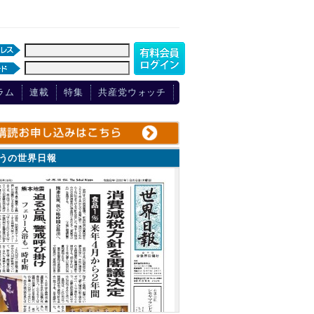
ラム
連載
特集
共産党ウォッチ
ょうの世界日報