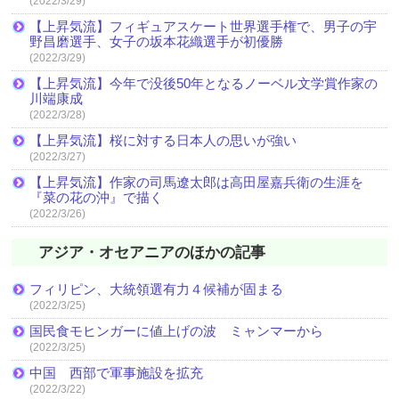
(2022/3/29)
【上昇気流】フィギュアスケート世界選手権で、男子の宇
野昌磨選手、女子の坂本花織選手が初優勝
(2022/3/29)
【上昇気流】今年で没後50年となるノーベル文学賞作家の
川端康成
(2022/3/28)
【上昇気流】桜に対する日本人の思いが強い
(2022/3/27)
【上昇気流】作家の司馬遼太郎は高田屋嘉兵衛の生涯を
『菜の花の沖』で描く
(2022/3/26)
アジア・オセアニアのほかの記事
フィリピン、大統領選有力４候補が固まる
(2022/3/25)
国民食モヒンガーに値上げの波 ミャンマーから
(2022/3/25)
中国 西部で軍事施設を拡充
(2022/3/22)