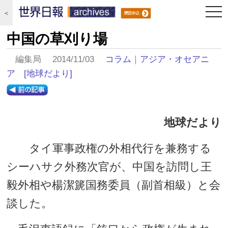
togg
＜
navi
中国の草刈り場
編集局 2014/11/03
コラム
｜
アジア・オセアニ
ア
[地球だより]
地球だより
タイ軍事政権の外相代行を兼務する
シーハサク外務次官が、中国を訪問し王
毅外相や楊潔篪国務委員（副首相級）と会
談した。