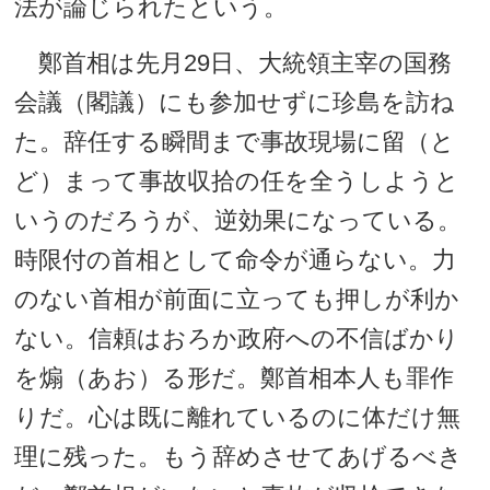
法が論じられたという。
鄭首相は先月29日、大統領主宰の国務
会議（閣議）にも参加せずに珍島を訪ね
た。辞任する瞬間まで事故現場に留（と
ど）まって事故収拾の任を全うしようと
いうのだろうが、逆効果になっている。
時限付の首相として命令が通らない。力
のない首相が前面に立っても押しが利か
ない。信頼はおろか政府への不信ばかり
を煽（あお）る形だ。鄭首相本人も罪作
りだ。心は既に離れているのに体だけ無
理に残った。もう辞めさせてあげるべき