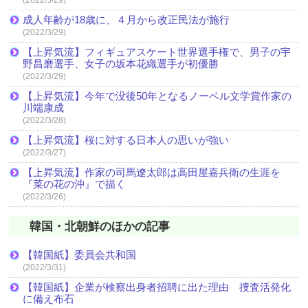
成人年齢が18歳に、４月から改正民法が施行
(2022/3/29)
【上昇気流】フィギュアスケート世界選手権で、男子の宇
野昌磨選手、女子の坂本花織選手が初優勝
(2022/3/29)
【上昇気流】今年で没後50年となるノーベル文学賞作家の
川端康成
(2022/3/28)
【上昇気流】桜に対する日本人の思いが強い
(2022/3/27)
【上昇気流】作家の司馬遼太郎は高田屋嘉兵衛の生涯を
『菜の花の沖』で描く
(2022/3/26)
韓国・北朝鮮のほかの記事
【韓国紙】委員会共和国
(2022/3/31)
【韓国紙】企業が検察出身者招聘に出た理由 捜査活発化
に備え布石