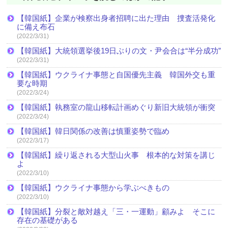
【韓国紙】企業が検察出身者招聘に出た理由 捜査活発化
に備え布石
(2022/3/31)
【韓国紙】大統領選挙後19日ぶりの文・尹会合は“半分成功”
(2022/3/31)
【韓国紙】ウクライナ事態と自国優先主義 韓国外交も重
要な時期
(2022/3/24)
【韓国紙】執務室の龍山移転計画めぐり新旧大統領が衝突
(2022/3/24)
【韓国紙】韓日関係の改善は慎重姿勢で臨め
(2022/3/17)
【韓国紙】繰り返される大型山火事 根本的な対策を講じ
よ
(2022/3/10)
【韓国紙】ウクライナ事態から学ぶべきもの
(2022/3/10)
【韓国紙】分裂と敵対越え「三・一運動」顧みよ そこに
存在の基礎がある