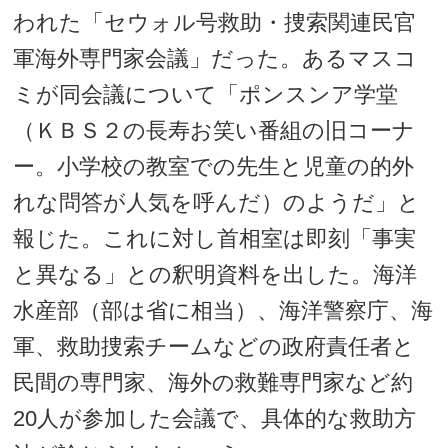
われた「セウォル号救助・捜索関連民官
軍海外専門家会議」だった。あるマスコ
ミが同会議について「ポンスンア学堂
（ＫＢＳ２の長寿お笑い番組の旧コーナ
ー。小学校の教室での先生と児童の的外
れな問答が人気を呼んだ）のようだ」と
報じた。これに対し首相室は即刻「事実
と異なる」との釈明資料を出した。海洋
水産部（部は省に相当）、海洋警察庁、海
軍、救助捜索チームなどの政府責任者と
民間の専門家、海外の救難専門家など約
20人が参加した会議で、具体的な救助方