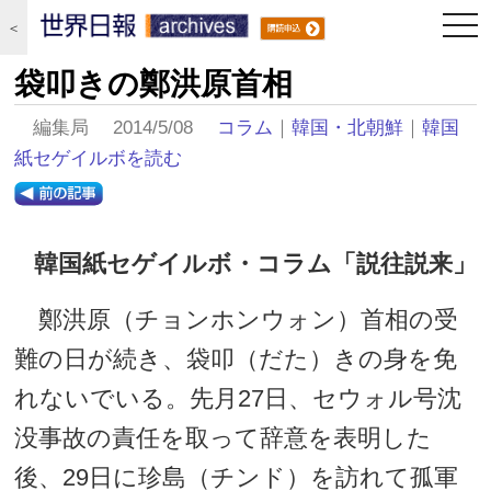
togg
＜
navi
袋叩きの鄭洪原首相
編集局 2014/5/08
コラム
｜
韓国・北朝鮮
｜
韓国
紙セゲイルボを読む
韓国紙セゲイルボ・コラム「説往説来」
鄭洪原（チョンホンウォン）首相の受
難の日が続き、袋叩（だた）きの身を免
れないでいる。先月27日、セウォル号沈
没事故の責任を取って辞意を表明した
後、29日に珍島（チンド）を訪れて孤軍