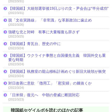
(2022/3/31)
【韓国紙】大統領選挙後19日ぶりの文・尹会合は“半分成功”
(2022/3/31)
脱「文在寅路線」 「非常識」な革新政治に歯止め
(2022/3/26)
強硬な北と対峙 有事に大量報復も辞さず
(2022/3/25)
【韓国紙】青瓦台、歴史の中に
(2022/3/24)
【韓国紙】ウクライナ事態と自国優先主義 韓国外交も重
要な時期
(2022/3/24)
【韓国紙】執務室の龍山移転計画めぐり新旧大統領が衝突
(2022/3/24)
対日改善に意欲 「徴用工」「慰安婦」の棘抜くか
(2022/3/24)
「日米韓」復元へ 中朝の脅威に断固対応
(2022/3/23)
韓国紙セゲイルボを読むのほかの記事