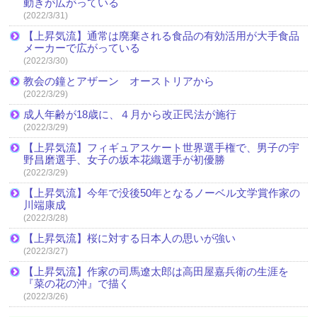
動きが広がっている
(2022/3/31)
【上昇気流】通常は廃棄される食品の有効活用が大手食品
メーカーで広がっている
(2022/3/30)
教会の鐘とアザーン オーストリアから
(2022/3/29)
成人年齢が18歳に、４月から改正民法が施行
(2022/3/29)
【上昇気流】フィギュアスケート世界選手権で、男子の宇
野昌磨選手、女子の坂本花織選手が初優勝
(2022/3/29)
【上昇気流】今年で没後50年となるノーベル文学賞作家の
川端康成
(2022/3/28)
【上昇気流】桜に対する日本人の思いが強い
(2022/3/27)
【上昇気流】作家の司馬遼太郎は高田屋嘉兵衛の生涯を
『菜の花の沖』で描く
(2022/3/26)