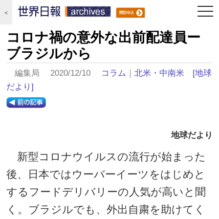
togg
＜
navi
コロナ禍の意外な出前配達員ー
ブラジルから
編集局 2020/12/10
コラム
｜
北米・中南米
[地球
だより]
地球だより
新型コロナウイルスの流行が始まった
後、日本ではウーバーイーツをはじめと
するフードデリバリーの人気が高いと聞
く。ブラジルでも、外出自粛を助けてく