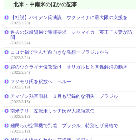
北米・中南米のほかの記事
【社説】バイデン氏演説 ウクライナに最大限の支援を
(2022/3/28)
過去の奴隷貿易で謝罪要求 ジャマイカ 英王子夫妻が訪
問
(2022/3/24)
コロナ禍で学んだ前向きな発想ーブラジルから
(2022/3/24)
露のウクライナ侵攻受け オリガルヒと関係解消の動き
(2022/3/24)
フジモリ氏を釈放へ ペルー
(2022/3/19)
アマゾン熱帯雨林 ２月も記録的な消失 ブラジル
(2022/3/15)
南米チリ 左派ボリッチ氏が大統領就任
(2022/3/13)
難民らが空軍機で到着 ブラジル、特別ビザ発給で
(2022/3/12)