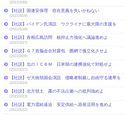
(2022/3/30)
【社説】国連安保理 存在意義を失いかねない
(2022/3/29)
【社説】バイデン氏演説 ウクライナに最大限の支援を
(2022/3/28)
【社説】首相広島訪問 核抑止力強化へ議論進めよ
(2022/3/27)
【社説】Ｇ７首脳会合対露包 囲網で孤立化させよ
(2022/3/26)
【社説】北のＩＣＢＭ 日米韓の連携強化で対処せよ
(2022/3/25)
【社説】ゼ大統領国会演説 侵略者制裁し自由守る連帯を
(2022/3/24)
【社説】北方領土 露の不法占拠への批判強めよ
(2022/3/23)
【社説】電力需給逼迫 安定供給へ原発活用を進めよ
(2022/3/22)