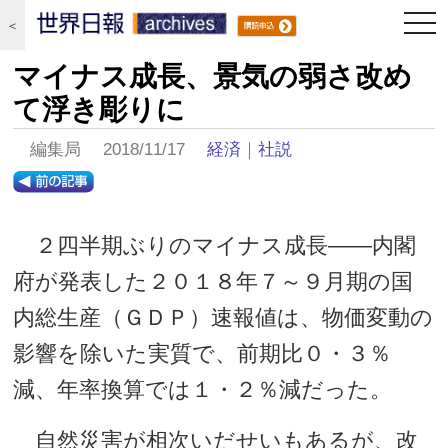
togg
＜
navi
マイナス成長、景気の弱さ改め
て浮き彫りに
編集局 2018/11/17
経済
｜
社説
２四半期ぶりのマイナス成長――内閣
府が発表した２０１８年７～９月期の国
内総生産（ＧＤＰ）速報値は、物価変動の
影響を除いた実質で、前期比０・３％
減、年率換算では１・２％減だった。
自然災害が相次いだせいもあるが、改