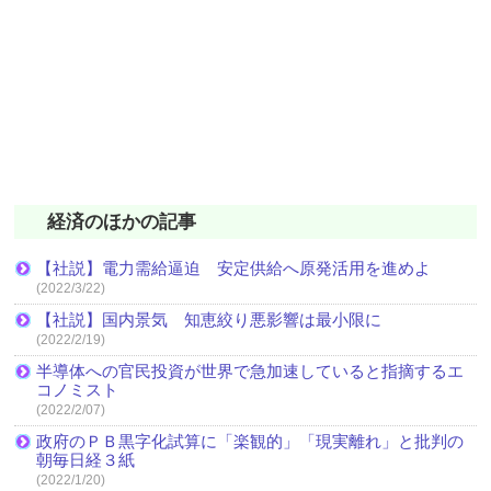
経済のほかの記事
【社説】電力需給逼迫 安定供給へ原発活用を進めよ
(2022/3/22)
【社説】国内景気 知恵絞り悪影響は最小限に
(2022/2/19)
半導体への官民投資が世界で急加速していると指摘するエ
コノミスト
(2022/2/07)
政府のＰＢ黒字化試算に「楽観的」「現実離れ」と批判の
朝毎日経３紙
(2022/1/20)