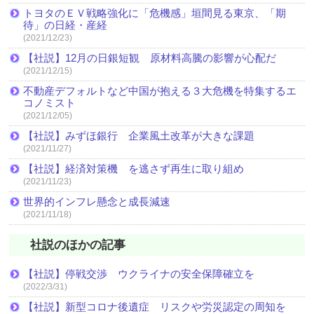
トヨタのＥＶ戦略強化に「危機感」垣間見る東京、「期
待」の日経・産経
(2021/12/23)
【社説】12月の日銀短観 原材料高騰の影響が心配だ
(2021/12/15)
不動産デフォルトなど中国が抱える３大危機を特集するエ
コノミスト
(2021/12/05)
【社説】みずほ銀行 企業風土改革が大きな課題
(2021/11/27)
【社説】経済対策機 を逃さず再生に取り組め
(2021/11/23)
世界的インフレ懸念と成長減速
(2021/11/18)
社説のほかの記事
【社説】停戦交渉 ウクライナの安全保障確立を
(2022/3/31)
【社説】新型コロナ後遺症 リスクや労災認定の周知を