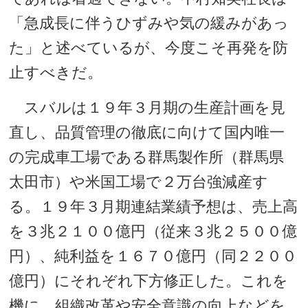
「急成長に伴うひずみや気の緩みがあっ
た」と述べているが、今度こそ再発を防
止すべきだ。
スバルは１９年３月期の生産計画を見
直し、品質管理の徹底に向けて国内唯一
の完成車工場である群馬製作所（群馬県
太田市）や米国工場で２万台強減産す
る。１９年３月期連結業績予想は、売上高
を３兆２１００億円（従来３兆２５００億
円）、純利益を１６７０億円（同２２００
億円）にそれぞれ下方修正した。これを
機に、組織改革や安全意識の向上などを