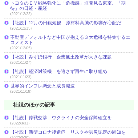
トヨタのＥＶ戦略強化に「危機感」垣間見る東京、「期
待」の日経・産経
(2021/12/23)
【社説】12月の日銀短観 原材料高騰の影響が心配だ
(2021/12/15)
不動産デフォルトなど中国が抱える３大危機を特集するエ
コノミスト
(2021/12/05)
【社説】みずほ銀行 企業風土改革が大きな課題
(2021/11/27)
【社説】経済対策機 を逃さず再生に取り組め
(2021/11/23)
世界的インフレ懸念と成長減速
(2021/11/18)
社説のほかの記事
【社説】停戦交渉 ウクライナの安全保障確立を
(2022/3/31)
【社説】新型コロナ後遺症 リスクや労災認定の周知を
(2022/3/30)