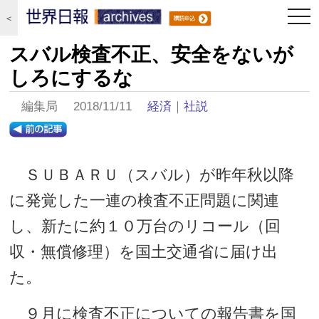
togg
＜
navi
スバル検査不正、安全をないが
しろにするな
編集局 2018/11/11
経済
｜
社説
ＳＵＢＡＲＵ（スバル）が昨年秋以降
に発覚した一連の検査不正問題に関連
し、新たに約１０万台のリコール（回
収・無償修理）を国土交通省に届け出
た。
９月に検査不正についての報告書を国