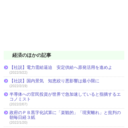
経済のほかの記事
【社説】電力需給逼迫 安定供給へ原発活用を進めよ
(2022/3/22)
【社説】国内景気 知恵絞り悪影響は最小限に
(2022/2/19)
半導体への官民投資が世界で急加速していると指摘するエ
コノミスト
(2022/2/07)
政府のＰＢ黒字化試算に「楽観的」「現実離れ」と批判の
朝毎日経３紙
(2022/1/20)