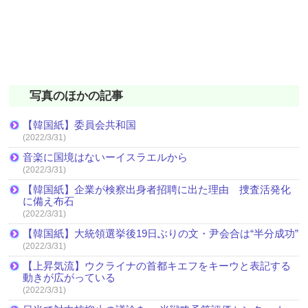
写真のほかの記事
【韓国紙】委員会共和国
(2022/3/31)
音楽に国境はないーイスラエルから
(2022/3/31)
【韓国紙】企業が検察出身者招聘に出た理由 捜査活発化
に備え布石
(2022/3/31)
【韓国紙】大統領選挙後19日ぶりの文・尹会合は“半分成功”
(2022/3/31)
【上昇気流】ウクライナの首都キエフをキーウと表記する
動きが広がっている
(2022/3/31)