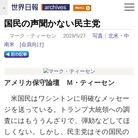
togg
＜
navi
国民の声聞かない民主党
マーク・ティーセン 2019/5/27
写真
｜
北米・中
南米
[会員向け]
アメリカ保守論壇 Ｍ・ティーセン
米国民はワシントンに明確なメッセー
ジを送っている。トランプ大統領への調
査にはもううんざりで、弾劾などしてほ
しくない。しかし、民主党はその国民の