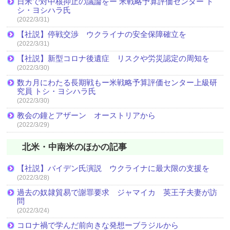
日米で対中核抑止の議論をー 米戦略予算評価センター ト
シ・ヨシハラ氏
(2022/3/31)
【社説】停戦交渉 ウクライナの安全保障確立を
(2022/3/31)
【社説】新型コロナ後遺症 リスクや労災認定の周知を
(2022/3/30)
数カ月にわたる長期戦もー米戦略予算評価センター上級研
究員 トシ・ヨシハラ氏
(2022/3/30)
教会の鐘とアザーン オーストリアから
(2022/3/29)
北米・中南米のほかの記事
【社説】バイデン氏演説 ウクライナに最大限の支援を
(2022/3/28)
過去の奴隷貿易で謝罪要求 ジャマイカ 英王子夫妻が訪
問
(2022/3/24)
コロナ禍で学んだ前向きな発想ーブラジルから