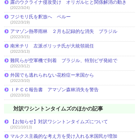
露のウクライナ侵攻受け オリガルヒと関係解消の動き
(2022/3/24)
フジモリ氏を釈放へ ペルー
(2022/3/19)
アマゾン熱帯雨林 ２月も記録的な消失 ブラジル
(2022/3/15)
南米チリ 左派ボリッチ氏が大統領就任
(2022/3/13)
難民らが空軍機で到着 ブラジル、特別ビザ発給で
(2022/3/12)
外国でも逃れられない花粉症ー米国から
(2022/3/10)
ＩＰＣＣ報告書 アマゾン森林消失を警告
(2022/3/10)
対訳ワシントンタイムズのほかの記事
【お知らせ】対訳ワシントンタイムズについて
(2021/10/13)
マルクス主義的な考え方を受け入れる米国民が増加