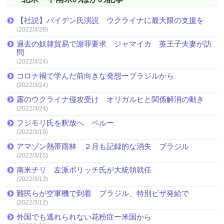
【社説】バイデン氏演説 ウクライナに最大限の支援を
(2022/3/28)
過去の奴隷貿易で謝罪要求 ジャマイカ 英王子夫妻が訪
問
(2022/3/24)
コロナ禍で学んだ前向きな発想ーブラジルから
(2022/3/24)
露のウクライナ侵攻受け オリガルヒと関係解消の動き
(2022/3/24)
フジモリ氏を釈放へ ペルー
(2022/3/19)
アマゾン熱帯雨林 ２月も記録的な消失 ブラジル
(2022/3/15)
南米チリ 左派ボリッチ氏が大統領就任
(2022/3/13)
難民らが空軍機で到着 ブラジル、特別ビザ発給で
(2022/3/12)
外国でも逃れられない花粉症ー米国から