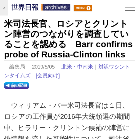
togg
＜
navi
米司法長官、ロシアとクリント
ン陣営のつながりを調査してい
ることを認める Barr confirms
probe of Russia-Clinton links
編集局 2019/5/05
北米・中南米
｜
対訳ワシント
ンタイムズ
[会員向け]
ウィリアム・バー米司法長官は１日、
ロシアの工作員が2016年大統領選の期間
中、ヒラリー・クリントン候補の陣営に
偽情報を流した可能性について、司法省