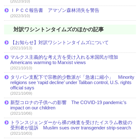
(2022/3/10)
ＩＰＣＣ報告書 アマゾン森林消失を警告
(2022/3/10)
対訳ワシントンタイムズのほかの記事
【お知らせ】対訳ワシントンタイムズについて
(2021/10/13)
マルクス主義的な考え方を受け入れる米国民が増加
Americans warming to Marxist views
(2021/10/10)
タリバン支配下で宗教的少数派が「急速に縮小」 Minority
religions see ‘rapid decline’ under Taliban control, U.S. rights
official says
(2021/10/09)
新型コロナの子供への影響 The COVID-19 pandemic’s
impact on our children
(2021/10/06)
トランスジェンダーから裸の検査を受けたイスラム教徒の
受刑者が提訴 Muslim sues over transgender strip-search
(2021/10/03)