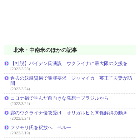
北米・中南米のほかの記事
【社説】バイデン氏演説 ウクライナに最大限の支援を
(2022/3/28)
過去の奴隷貿易で謝罪要求 ジャマイカ 英王子夫妻が訪
問
(2022/3/24)
コロナ禍で学んだ前向きな発想ーブラジルから
(2022/3/24)
露のウクライナ侵攻受け オリガルヒと関係解消の動き
(2022/3/24)
フジモリ氏を釈放へ ペルー
(2022/3/19)