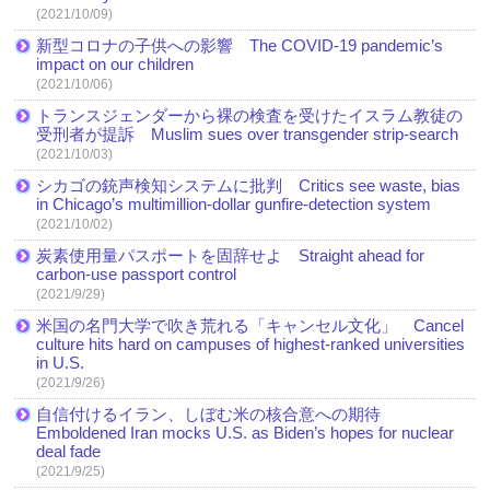
(2021/10/09)
新型コロナの子供への影響 The COVID-19 pandemic’s
impact on our children
(2021/10/06)
トランスジェンダーから裸の検査を受けたイスラム教徒の
受刑者が提訴 Muslim sues over transgender strip-search
(2021/10/03)
シカゴの銃声検知システムに批判 Critics see waste, bias
in Chicago’s multimillion-dollar gunfire-detection system
(2021/10/02)
炭素使用量パスポートを固辞せよ Straight ahead for
carbon-use passport control
(2021/9/29)
米国の名門大学で吹き荒れる「キャンセル文化」 Cancel
culture hits hard on campuses of highest-ranked universities
in U.S.
(2021/9/26)
自信付けるイラン、しぼむ米の核合意への期待
Emboldened Iran mocks U.S. as Biden’s hopes for nuclear
deal fade
(2021/9/25)