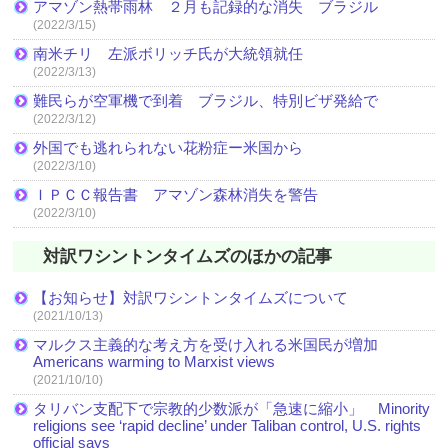
アマゾン熱帯雨林 ２月も記録的な消失 ブラジル
(2022/3/15)
南米チリ 左派ボリッチ氏が大統領就任
(2022/3/13)
難民らが空軍機で到着 ブラジル、特別ビザ発給で
(2022/3/12)
外国でも逃れられない花粉症ー米国から
(2022/3/10)
ＩＰＣＣ報告書 アマゾン森林消失を警告
(2022/3/10)
対訳ワシントンタイムズのほかの記事
【お知らせ】対訳ワシントンタイムズについて
(2021/10/13)
マルクス主義的な考え方を受け入れる米国民が増加
Americans warming to Marxist views
(2021/10/10)
タリバン支配下で宗教的少数派が「急速に縮小」 Minority
religions see ‘rapid decline’ under Taliban control, U.S. rights
official says