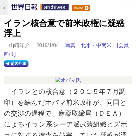
togg
＜
navi
イラン核合意で前米政権に疑惑
浮上
山崎洋介 2018/1/04
写真
｜
北米・中南米
[会員
向け]
イランとの核合意（２０１５年７月調
印）を結んだオバマ前米政権が、同国と
の交渉の過程で、麻薬取締局（ＤＥＡ）
によるイラン系シーア派武装組織ヒズボ
ラに対する捜査を妨害していた疑惑が浮