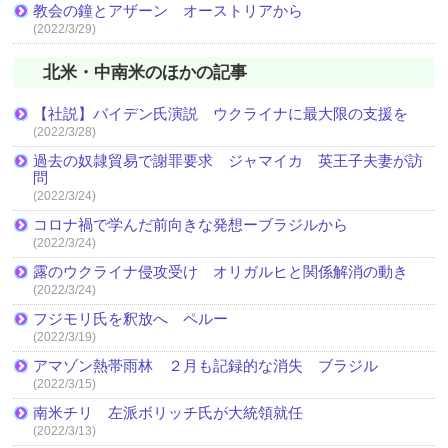
教会の鐘とアザーン オーストリアから
(2022/3/29)
北米・中南米のほかの記事
【社説】バイデン氏演説 ウクライナに最大限の支援を
(2022/3/28)
過去の奴隷貿易で謝罪要求 ジャマイカ 英王子夫妻が訪
問
(2022/3/24)
コロナ禍で学んだ前向きな発想ーブラジルから
(2022/3/24)
露のウクライナ侵攻受け オリガルヒと関係解消の動き
(2022/3/24)
フジモリ氏を釈放へ ペルー
(2022/3/19)
アマゾン熱帯雨林 ２月も記録的な消失 ブラジル
(2022/3/15)
南米チリ 左派ボリッチ氏が大統領就任
(2022/3/13)