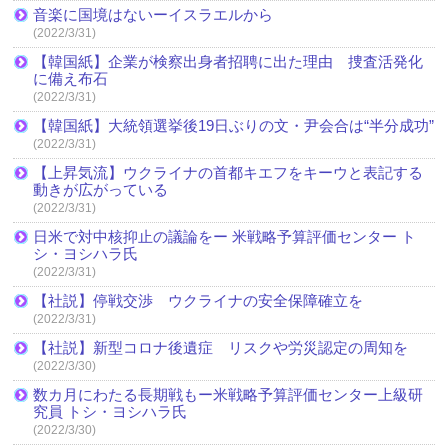
音楽に国境はないーイスラエルから
(2022/3/31)
【韓国紙】企業が検察出身者招聘に出た理由 捜査活発化
に備え布石
(2022/3/31)
【韓国紙】大統領選挙後19日ぶりの文・尹会合は“半分成功”
(2022/3/31)
【上昇気流】ウクライナの首都キエフをキーウと表記する
動きが広がっている
(2022/3/31)
日米で対中核抑止の議論をー 米戦略予算評価センター ト
シ・ヨシハラ氏
(2022/3/31)
【社説】停戦交渉 ウクライナの安全保障確立を
(2022/3/31)
【社説】新型コロナ後遺症 リスクや労災認定の周知を
(2022/3/30)
数カ月にわたる長期戦もー米戦略予算評価センター上級研
究員 トシ・ヨシハラ氏
(2022/3/30)