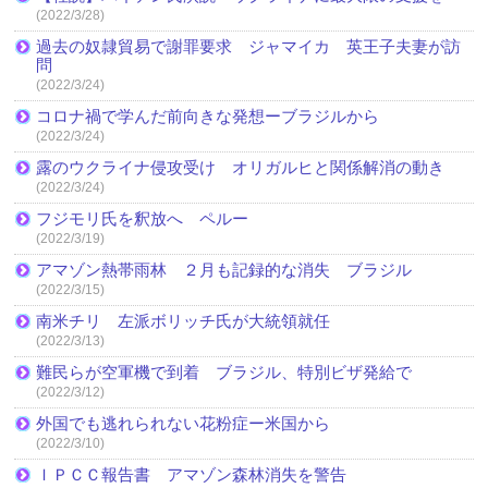
(2022/3/28)
過去の奴隷貿易で謝罪要求 ジャマイカ 英王子夫妻が訪
問
(2022/3/24)
コロナ禍で学んだ前向きな発想ーブラジルから
(2022/3/24)
露のウクライナ侵攻受け オリガルヒと関係解消の動き
(2022/3/24)
フジモリ氏を釈放へ ペルー
(2022/3/19)
アマゾン熱帯雨林 ２月も記録的な消失 ブラジル
(2022/3/15)
南米チリ 左派ボリッチ氏が大統領就任
(2022/3/13)
難民らが空軍機で到着 ブラジル、特別ビザ発給で
(2022/3/12)
外国でも逃れられない花粉症ー米国から
(2022/3/10)
ＩＰＣＣ報告書 アマゾン森林消失を警告