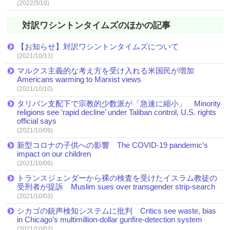
(2022/3/10)
対訳ワシントンタイムズのほかの記事
【お知らせ】対訳ワシントンタイムズについて
(2021/10/13)
マルクス主義的な考え方を受け入れる米国民が増加
Americans warming to Marxist views
(2021/10/10)
タリバン支配下で宗教的少数派が「急速に縮小」 Minority
religions see ‘rapid decline’ under Taliban control, U.S. rights
official says
(2021/10/09)
新型コロナの子供への影響 The COVID-19 pandemic’s
impact on our children
(2021/10/06)
トランスジェンダーから裸の検査を受けたイスラム教徒の
受刑者が提訴 Muslim sues over transgender strip-search
(2021/10/03)
シカゴの銃声検知システムに批判 Critics see waste, bias
in Chicago’s multimillion-dollar gunfire-detection system
(2021/10/02)