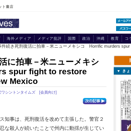
ット書店
プ
海外メディア
メディア批評
国際
政治
沖縄
教育
コ
続き死刑復活に拍車－米ニューメキシコ Horrific murders spur fight to r
活に拍車－米ニューメキシ
 spur fight to restore
▼ き
New Mexico
訳ワシントンタイムズ
[会員向け]
ス知事は、死刑復活を改めて主張した。警官２
忍な殺人が続いたことで州内に動揺が生じてい