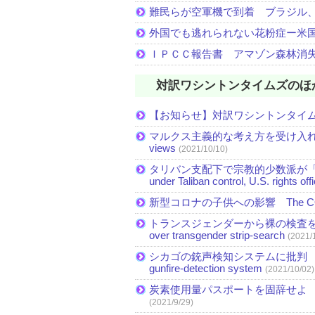
難民らが空軍機で到着 ブラジル
外国でも逃れられない花粉症ー米
ＩＰＣＣ報告書 アマゾン森林消
対訳ワシントンタイムズのほ
【お知らせ】対訳ワシントンタイ
マルクス主義的な考え方を受け入れる米国民が
views
(2021/10/10)
タリバン支配下で宗教的少数派が「急速に縮小」 Mi
under Taliban control, U.S. rights off
新型コロナの子供への影響 The COVID-19 
トランスジェンダーから裸の検査を受
over transgender strip-search
(2021/
シカゴの銃声検知システムに批判 Critics see 
gunfire-detection system
(2021/10/02)
炭素使用量パスポートを固辞せよ Straight a
(2021/9/29)