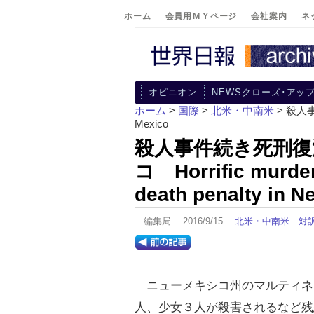
ホーム
会員用ＭＹページ
会社案内
ネ
オピニオン
NEWSクローズ･アッ
ホーム
>
国際
>
北米・中南米
> 殺人事件
Mexico
殺人事件続き死刑復
コ Horrific murders
death penalty in 
編集局 2016/9/15
北米・中南米
｜
対
ニューメキシコ州のマルティネ
人、少女３人が殺害されるなど残