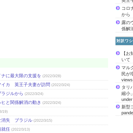
英王
コロ
から
露の
係解
対訳ワシ
【お
いて
マル
民が増加
イナに最大限の支援を
(2022/3/28)
views
マイカ 英王子夫妻が訪問
(2022/3/24)
タリ
ブラジルから
縮小」 M
(2022/3/24)
under 
ルヒと関係解消の動き
(2022/3/24)
新型コ
3/19)
pande
な消失 ブラジル
(2022/3/15)
領就任
(2022/3/13)