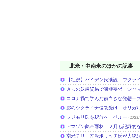
北米・中南米のほかの記事
【社説】バイデン氏演説 ウクラ
過去の奴隷貿易で謝罪要求 ジャ
コロナ禍で学んだ前向きな発想ー
露のウクライナ侵攻受け オリガ
フジモリ氏を釈放へ ペルー
(2022/
アマゾン熱帯雨林 ２月も記録的
南米チリ 左派ボリッチ氏が大統