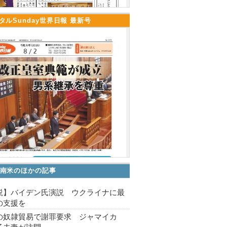
タルSunday世界日報 最新号
南米のほかの記事
説】バイデン氏演説 ウクライナに最
の支援を
の奴隷貿易で謝罪要求 ジャマイカ