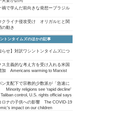
子夫妻が訪問
ナ禍で学んだ前向きな発想ーブラジル
ウクライナ侵攻受け オリガルヒと関
消の動き
ントンタイムズのほかの記事
知らせ】対訳ワシントンタイムズにつ
クス主義的な考え方を受け入れる米国
 Americans warming to Marxist
バン支配下で宗教的少数派が「急速に
inority religions see ‘rapid decline’
Taliban control, U.S. rights official says
ロナの子供への影響 The COVID-19
mic’s impact on our children