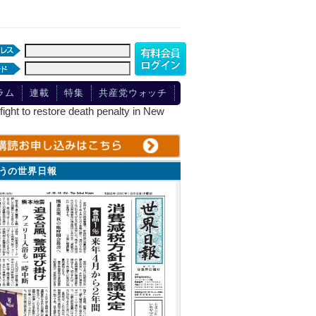
ラム
連載
特集
共産党ウォッチ
estore death penalty in New
ょうの世界日報