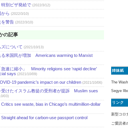
、特別ビザ発給で
(2022/3/12)
国から
(2022/3/10)
失を警告
(2022/3/10)
かの記事
ムズについて
(2021/10/13)
増加 Americans warming to Marxist
nority religions see ‘rapid decline’
姉妹紙
icial says
(2021/10/09)
pandemic’s impact on our children
The Wash
(2021/10/06)
けたイスラム教徒の受刑者が提訴 Muslim sues
Segye Ilb
10/03)
リンク
waste, bias in Chicago’s multimillion-dollar
新型コロ
head for carbon-use passport control
ご愛読者