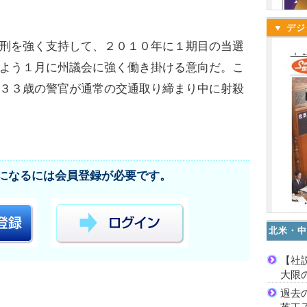
▼ デジ
刑を強く支持して、２０１０年に１期目の当選
よう１月に州議会に強く働き掛ける意向だ。こ
３３歳の警官が通常の交通取り締まり中に射殺
になるには会員登録が必要です。
北米・中
【社
大限
過去